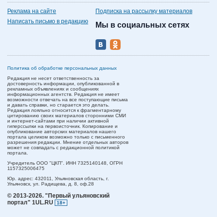
Реклама на сайте
Подписка на рассылку материалов
Написать письмо в редакцию
Мы в социальных сетях
Политика об обработке персональных данных
Редакция не несет ответственность за
достоверность информации, опубликованной в
рекламных объявлениях и сообщениях
информационных агентств. Редакция не имеет
возможности отвечать на все поступающие письма
и давать справки, но старается это делать.
Редакция лояльно относится к фрагментарному
цитированию своих материалов сторонними СМИ
и интернет-сайтами при наличии активной
гиперссылки на первоисточник. Копирование и
опубликование авторских материалов нашего
портала целиком возможно только с письменного
разрешения редакции. Мнение отдельных авторов
может не совпадать с редакционной политикой
портала.
Учредитель ООО "ЦКП". ИНН 7325140148, ОГРН
1157325006475
Юр. адрес:
432011,
Ульяновская область,
г.
Ульяновск,
ул. Радищева, д. 8, оф.28
© 2013-2026.
"Первый ульяновский
портал" 1UL.RU
18+