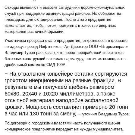
Отходы выявляют и вывозят сотрудники дорожно-коммунальных
служб при поддержке администраций районов. Их собирают на
площадках для складирования. После этого предприятие
измельчает их, чтобы потом применять в качестве инертных
материалов различной фракции.
Участником процесса стало предприятие, открывшееся в феврале
по адресу: проезд Нефтяников, 7д. Директор ООО «Вторминерал»
Владимир Туров рассказал, что перед переработкой из остатков
бетонных конструкций вынимают арматуру, потом их помещают в
дробильный комплекс СМД-109Р.
− На отвальном конвейере остатки сортируются
грохотом инерционным на разные фракции. В
результате мы получаем щебень размером
60х80, 20х40 и 10х20 миллиметров, а также
отсыпной материал наподобие асфальтовой
крошки. Мощность составляет примерно 20 тонн
в час или 130 тонн за смену, –
уточнил Владимир Туров.
По договору с городскими властями часть полученного щебня
коммерческое предприятие передаёт на нужды муниципалитета.