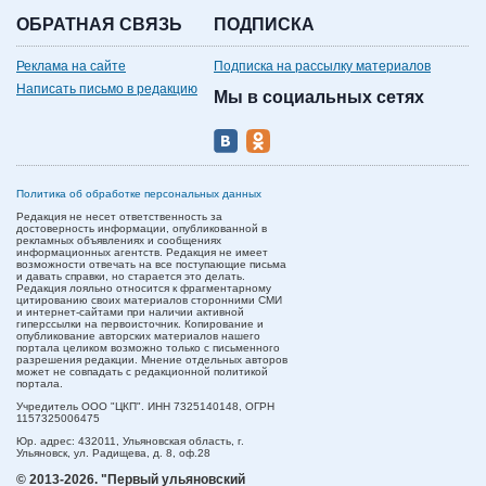
ОБРАТНАЯ СВЯЗЬ
ПОДПИСКА
Реклама на сайте
Подписка на рассылку материалов
Написать письмо в редакцию
Мы в социальных сетях
Политика об обработке персональных данных
Редакция не несет ответственность за
достоверность информации, опубликованной в
рекламных объявлениях и сообщениях
информационных агентств. Редакция не имеет
возможности отвечать на все поступающие письма
и давать справки, но старается это делать.
Редакция лояльно относится к фрагментарному
цитированию своих материалов сторонними СМИ
и интернет-сайтами при наличии активной
гиперссылки на первоисточник. Копирование и
опубликование авторских материалов нашего
портала целиком возможно только с письменного
разрешения редакции. Мнение отдельных авторов
может не совпадать с редакционной политикой
портала.
Учредитель ООО "ЦКП". ИНН 7325140148, ОГРН
1157325006475
Юр. адрес:
432011,
Ульяновская область,
г.
Ульяновск,
ул. Радищева, д. 8, оф.28
© 2013-2026.
"Первый ульяновский