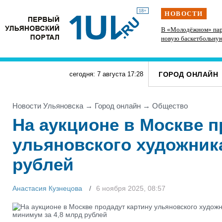
18+
НОВОСТИ
 спорт и
На участке проспекта Гая в Ульяновске
В «Молодёжном» пар
запретили остановку транспорта
новую баскетбольну
ГОРОД ОНЛАЙН
сегодня: 7 августа
17
:
28
Новости Ульяновска
→
Город онлайн
→
Общество
На аукционе в Москве п
ульяновского художник
рублей
Анастасия Кузнецова
6 ноября 2025, 08:57