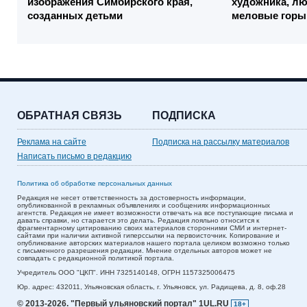
изображения Симбирского края,
художника, лю
созданных детьми
меловые горы
ОБРАТНАЯ СВЯЗЬ
ПОДПИСКА
Реклама на сайте
Подписка на рассылку материалов
Написать письмо в редакцию
Политика об обработке персональных данных
Редакция не несет ответственность за достоверность информации,
опубликованной в рекламных объявлениях и сообщениях информационных
агентств. Редакция не имеет возможности отвечать на все поступающие письма и
давать справки, но старается это делать. Редакция лояльно относится к
фрагментарному цитированию своих материалов сторонними СМИ и интернет-
сайтами при наличии активной гиперссылки на первоисточник. Копирование и
опубликование авторских материалов нашего портала целиком возможно только
с письменного разрешения редакции. Мнение отдельных авторов может не
совпадать с редакционной политикой портала.
Учредитель ООО "ЦКП". ИНН 7325140148, ОГРН 1157325006475
Юр. адрес:
432011,
Ульяновская область,
г. Ульяновск,
ул. Радищева, д. 8, оф.28
© 2013-2026.
"Первый ульяновский портал" 1UL.RU
18+