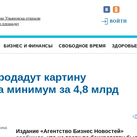
ке Ульяновска открыли
В Ульяновском районе благоустраивают место
До
ВОЙТИ
ю площадку
воинского захоронения
Ул
БИЗНЕС И ФИНАНСЫ
СВОБОДНОЕ ВРЕМЯ
ЗДОРОВЬ
родадут картину
а минимум за 4,8 млрд
Издание «Агентство Бизнес Новостей»