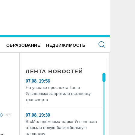
 +34 градусов раскалится воздух в
ВТБ: россияне увеличивают расх
ьяновской области в субботу
здоровый образ жизни
Е
ОБРАЗОВАНИЕ
НЕДВИЖИМОСТЬ
ЛЕНТА НОВОСТЕЙ
07.08, 19:56
На участке проспекта Гая в
Ульяновске запретили остановку
транспорта
07.08, 19:30
971
В «Молодёжном» парке Ульяновска
открыли новую баскетбольную
площадку