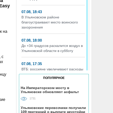
ла
Easy
07.08, 18:43
В Ульяновском районе
благоустраивают место воинского
захоронения
к на
07.08, 18:00
До +34 градусов раскалится воздух в
Ульяновской области в субботу
 с
ах
07.08, 17:35
ВТБ: россияне увеличивают расходы
онцу
на спорт и здоровый образ жизни
ПОПУЛЯРНОЕ
07.08, 17:35
На Императорском мосту в
Ульяновске обновляют асфальт
В Чердаклинском районе в ДТП
попал 14-летний подросток
1731
кие
Ульяновские перевозчики получили
07.08, 17:00
109 претензий о выплате неустойки