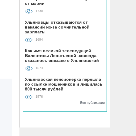
от мэрии
«Ульяновскэнерго» передали под
управление нового лидера из
1730
Чувашии
Ульяновцы отказываются от
вакансий из-за сомнительной
07.08, 16:25
зарплаты
Ульяновец отдал мошенникам почти
1694
миллион рублей, думая, что покупает
машину из Европы
Как имя великой телеведущей
Валентины Леонтьевой навсегда
оказалось связано с Ульяновской
областью
07.08, 16:00
1673
УАЗ сделает гламурный внедорожник
для ведущей Первого канала
Ульяновская пенсионерка перешла
по ссылке мошенников и лишилась
800 тысяч рублей
07.08, 15:25
1576
На Центральном пляже Ульяновска
Все публикации
асфальтируют дорожку к большому
бассейну
07.08, 15:00
Техникумы и колледжи Ульяновской