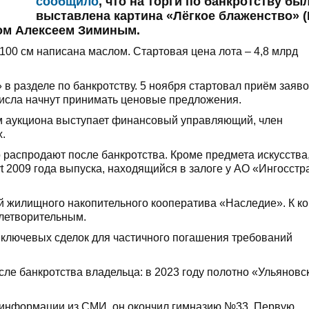
сообщило
, что на торги по банкротству бы
выставлена картина
«Лёгкое блаженство» (
ом Алексеем Зиминым.
 100 см написана маслом. Стартовая цена лота – 4,8 млрд
в разделе по банкротству. 5 ноября стартовал приём заяво
 числа начнут принимать ценовые предложения.
ом аукциона выступает финансовый управляющий, член
.
распродают после банкротства. Кроме предмета искусства,
t 2009 года выпуска, находящийся в залоге у АО «Ингосстр
й жилищного накопительного кооператива «Наследие». К к
влетворительным.
 ключевых сделок для частичного погашения требований
ле банкротства владельца: в 2023 году полотно «Ульяновс
о информации из СМИ, он окончил гимназию №33. Первую