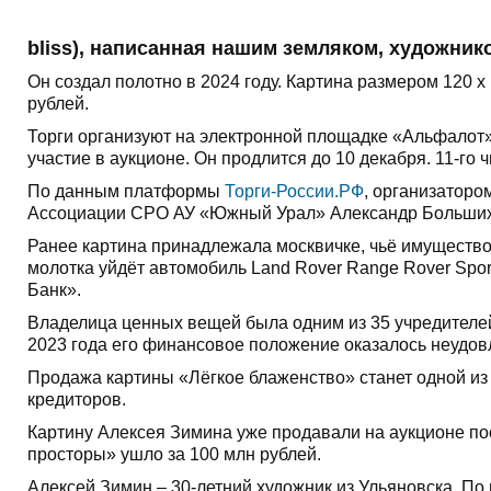
bliss), написанная
нашим земляком, художник
Он создал полотно в 2024 году. Картина размером 120 х
рублей.
Торги организуют на электронной площадке «Альфалот» 
участие в аукционе. Он продлится до 10 декабря. 11-го
По данным платформы
Торги-России.РФ
, организатор
Ассоциации СРО АУ «Южный Урал» Александр Больших
Ранее картина принадлежала москвичке, чьё имущество 
молотка уйдёт автомобиль Land Rover Range Rover Spor
Банк».
Владелица ценных вещей была одним из 35 учредителе
2023 года его финансовое положение оказалось неудо
Продажа картины «Лёгкое блаженство» станет одной из
кредиторов.
Картину Алексея Зимина уже продавали на аукционе пос
просторы» ушло за 100 млн рублей.
Алексей Зимин – 30-летний художник из Ульяновска. П