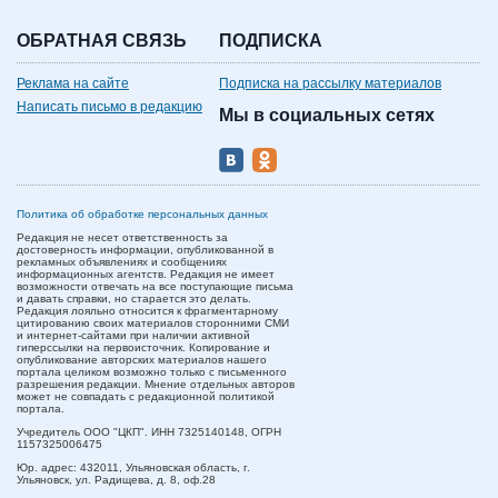
ОБРАТНАЯ СВЯЗЬ
ПОДПИСКА
Реклама на сайте
Подписка на рассылку материалов
Написать письмо в редакцию
Мы в социальных сетях
Политика об обработке персональных данных
Редакция не несет ответственность за
достоверность информации, опубликованной в
рекламных объявлениях и сообщениях
информационных агентств. Редакция не имеет
возможности отвечать на все поступающие письма
и давать справки, но старается это делать.
Редакция лояльно относится к фрагментарному
цитированию своих материалов сторонними СМИ
и интернет-сайтами при наличии активной
гиперссылки на первоисточник. Копирование и
опубликование авторских материалов нашего
портала целиком возможно только с письменного
разрешения редакции. Мнение отдельных авторов
может не совпадать с редакционной политикой
портала.
Учредитель ООО "ЦКП". ИНН 7325140148, ОГРН
1157325006475
Юр. адрес:
432011,
Ульяновская область,
г.
Ульяновск,
ул. Радищева, д. 8, оф.28