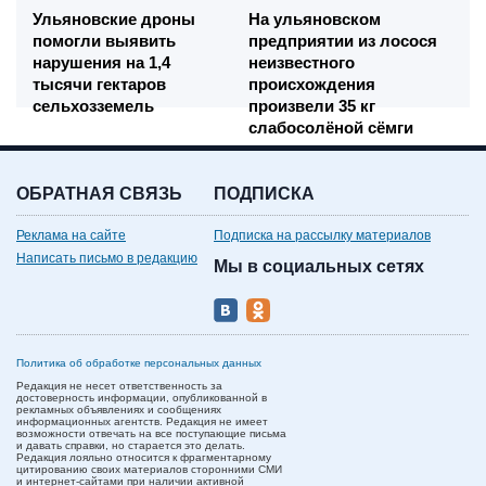
Ульяновские дроны
На ульяновском
помогли выявить
предприятии из лосося
нарушения на 1,4
неизвестного
тысячи гектаров
происхождения
сельхозземель
произвели 35 кг
слабосолёной сёмги
ОБРАТНАЯ СВЯЗЬ
ПОДПИСКА
Реклама на сайте
Подписка на рассылку материалов
Написать письмо в редакцию
Мы в социальных сетях
Политика об обработке персональных данных
Редакция не несет ответственность за
достоверность информации, опубликованной в
рекламных объявлениях и сообщениях
информационных агентств. Редакция не имеет
возможности отвечать на все поступающие письма
и давать справки, но старается это делать.
Редакция лояльно относится к фрагментарному
цитированию своих материалов сторонними СМИ
и интернет-сайтами при наличии активной