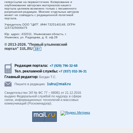
гиперссылки на первоисточник. Копирование и
опубликование авторских материалов нашего
портала целиком возможно только с письменного
разрешения редакции. Мнение отдельных авторов
может не совпадать с редакционной политикой
портала.
Учредитель ООО "ЦКП". ИНН 7325140148, ОГРН
1157325006475
Юр. адрес:
432011,
Ульяновская область,
г.
Ульяновск,
ул. Радищева, д. 8, оф.28
© 2013-2026.
"Первый ульяновский
портал" 1UL.RU
18+
Редакция портала:
+7 (929) 796-32-68
Тел. рекламной службы:
+7 (937) 032-36-31
Главный редактор:
Богдан Т.С.
1ulru@mail.ru
Пишите в редакцию:
Свидетельство ЭЛ № ФС 77 – 68081 от 21.12.2016
выдано Федеральной службой по надзору в сфере
связи, информационных технологий и массовых
коммуникаций (Роскомнадзор).