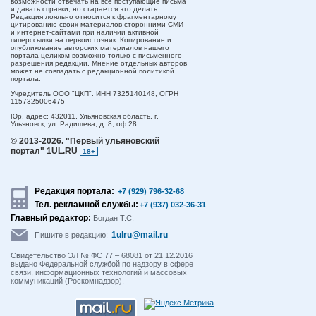
возможности отвечать на все поступающие письма
и давать справки, но старается это делать.
Редакция лояльно относится к фрагментарному
цитированию своих материалов сторонними СМИ
и интернет-сайтами при наличии активной
гиперссылки на первоисточник. Копирование и
опубликование авторских материалов нашего
портала целиком возможно только с письменного
разрешения редакции. Мнение отдельных авторов
может не совпадать с редакционной политикой
портала.
Учредитель ООО "ЦКП". ИНН 7325140148, ОГРН
1157325006475
Юр. адрес:
432011,
Ульяновская область,
г.
Ульяновск,
ул. Радищева, д. 8, оф.28
© 2013-2026.
"Первый ульяновский
портал" 1UL.RU
18+
Редакция портала:
+7 (929) 796-32-68
Тел. рекламной службы:
+7 (937) 032-36-31
Главный редактор:
Богдан Т.С.
1ulru@mail.ru
Пишите в редакцию:
Свидетельство ЭЛ № ФС 77 – 68081 от 21.12.2016
выдано Федеральной службой по надзору в сфере
связи, информационных технологий и массовых
коммуникаций (Роскомнадзор).