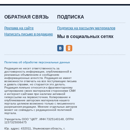
ОБРАТНАЯ СВЯЗЬ
ПОДПИСКА
Реклама на сайте
Подписка на рассылку материалов
Написать письмо в редакцию
Мы в социальных сетях
Политика об обработке персональных данных
Редакция не несет ответственность за
достоверность информации, опубликованной в
рекламных объявлениях и сообщениях
информационных агентств. Редакция не имеет
возможности отвечать на все поступающие письма
и давать справки, но старается это делать.
Редакция лояльно относится к фрагментарному
цитированию своих материалов сторонними СМИ
и интернет-сайтами при наличии активной
гиперссылки на первоисточник. Копирование и
опубликование авторских материалов нашего
портала целиком возможно только с письменного
разрешения редакции. Мнение отдельных авторов
может не совпадать с редакционной политикой
портала.
Учредитель ООО "ЦКП". ИНН 7325140148, ОГРН
1157325006475
Юр. адрес:
432011,
Ульяновская область,
г.