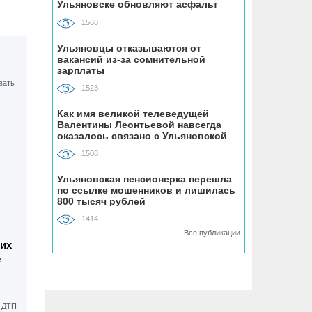
Ульяновске обновляют асфальт
устанавливают «умные» тренажёры с
QR-кодами
1568
Ульяновцы отказываются от
06.08, 16:22
вакансий из-за сомнительной
зарплаты
В Ульяновске на месяц перекрыли
участок улицы Ефремова
1523
Как имя великой телеведущей
06.08, 15:59
Валентины Леонтьевой навсегда
На здании травмпункта в Ульяновске
оказалось связано с Ульяновской
областью
появилась мемориальная доска в
1508
честь Рылеева
Ульяновская пенсионерка перешла
по ссылке мошенников и лишилась
06.08, 15:29
800 тысяч рублей
Прокурор Теребунов нашёл
1414
нарушения в ульяновской колонии
Все публикации
№8
ших
е
06.08, 15:17
ВТБ: объем выдачи ипотеки в России
вырос на 38%