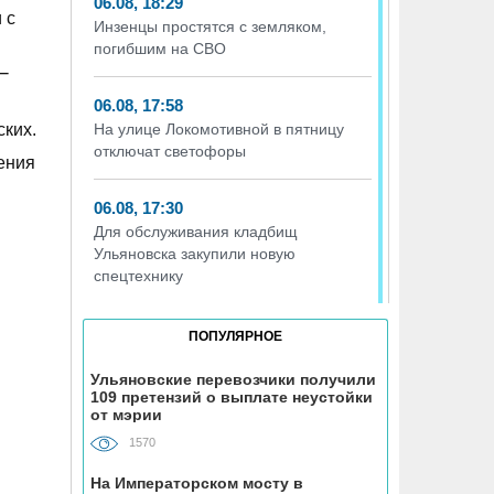
06.08, 18:29
 с
Инзенцы простятся с земляком,
погибшим на СВО
−
06.08, 17:58
ских.
На улице Локомотивной в пятницу
отключат светофоры
ения
06.08, 17:30
Для обслуживания кладбищ
Ульяновска закупили новую
спецтехнику
06.08, 17:13
ПОПУЛЯРНОЕ
Исследование ВТБ: ежемесячная
смена категорий кешбэка создает
Ульяновские перевозчики получили
109 претензий о выплате неустойки
волны спроса
от мэрии
1570
06.08, 17:00
В ульяновской школе №7
На Императорском мосту в