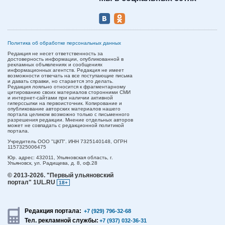
Политика об обработке персональных данных
Редакция не несет ответственность за
достоверность информации, опубликованной в
рекламных объявлениях и сообщениях
информационных агентств. Редакция не имеет
возможности отвечать на все поступающие письма
и давать справки, но старается это делать.
Редакция лояльно относится к фрагментарному
цитированию своих материалов сторонними СМИ
и интернет-сайтами при наличии активной
гиперссылки на первоисточник. Копирование и
опубликование авторских материалов нашего
портала целиком возможно только с письменного
разрешения редакции. Мнение отдельных авторов
может не совпадать с редакционной политикой
портала.
Учредитель ООО "ЦКП". ИНН 7325140148, ОГРН
1157325006475
Юр. адрес:
432011,
Ульяновская область,
г.
Ульяновск,
ул. Радищева, д. 8, оф.28
© 2013-2026.
"Первый ульяновский
портал" 1UL.RU
18+
Редакция портала:
+7 (929) 796-32-68
Тел. рекламной службы:
+7 (937) 032-36-31