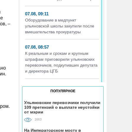
и
07.08, 09:11
се
Оборудование в медпункт
ов, –
ульяновской школы закупили после
вмешательства прокуратуры
07.08, 08:57
К реальным и срокам и крупным
штрафам приговорили ульяновских
перевозчиков, подкупивших депутата
ано
и директора ЦГБ
ин.
06.08, 19:40
ПОПУЛЯРНОЕ
Подросток на питбайке сшиб двух 15-
летних велосипедисток в Павловке
Ульяновские перевозчики получили
ром.
109 претензий о выплате неустойки
от мэрии
06.08, 19:00
На ульяновской трассе «Хонда»
1663
врезалась в фуру во время разворота
На Императорском мосту в