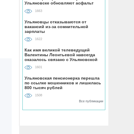
Ульяновске обновляют асфальт
06.08, 18:29
1663
Инзенцы простятся с земляком,
погибшим на СВО
Ульяновцы отказываются от
вакансий из-за сомнительной
зарплаты
06.08, 17:58
1622
На улице Локомотивной в пятницу
отключат светофоры
Как имя великой телеведущей
Валентины Леонтьевой навсегда
оказалось связано с Ульяновской
областью
06.08, 17:30
1601
Для обслуживания кладбищ
Ульяновска закупили новую
Ульяновская пенсионерка перешла
по ссылке мошенников и лишилась
спецтехнику
800 тысяч рублей
1508
06.08, 17:13
Все публикации
Исследование ВТБ: ежемесячная
смена категорий кешбэка создает
волны спроса
06.08, 17:00