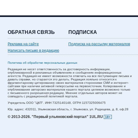
ОБРАТНАЯ СВЯЗЬ
ПОДПИСКА
Реклама на сайте
Подписка на рассылку материалов
Написать письмо в редакцию
Политика об обработке персональных данных
Редакция не несет ответственность за достоверность информации,
опубликованной в рекламных объявлениях и сообщениях информационных
агентств. Редакция не имеет возможности отвечать на все поступающие письма и
давать справки, но старается это делать. Редакция лояльно относится к
фрагментарному цитированию своих материалов сторонними СМИ и интернет-
сайтами при наличии активной гиперссылки на первоисточник. Копирование и
опубликование авторских материалов нашего портала целиком возможно только
с письменного разрешения редакции. Мнение отдельных авторов может не
совпадать с редакционной политикой портала.
Учредитель ООО "ЦКП". ИНН 7325140148, ОГРН 1157325006475
Юр. адрес:
432011,
Ульяновская область,
г. Ульяновск,
ул. Радищева, д. 8, оф.28
© 2013-2026.
"Первый ульяновский портал" 1UL.RU
18+