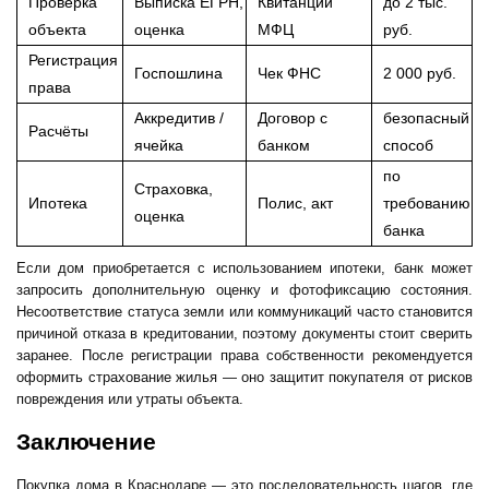
Проверка
Выписка ЕГРН,
Квитанции
до 2 тыс.
объекта
оценка
МФЦ
руб.
Регистрация
Госпошлина
Чек ФНС
2 000 руб.
права
Аккредитив /
Договор с
безопасный
Расчёты
ячейка
банком
способ
по
Страховка,
Ипотека
Полис, акт
требованию
оценка
банка
Если дом приобретается с использованием ипотеки, банк может
запросить дополнительную оценку и фотофиксацию состояния.
Несоответствие статуса земли или коммуникаций часто становится
причиной отказа в кредитовании, поэтому документы стоит сверить
заранее. После регистрации права собственности рекомендуется
оформить страхование жилья — оно защитит покупателя от рисков
повреждения или утраты объекта.
Заключение
Покупка дома в Краснодаре — это последовательность шагов, где