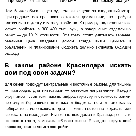
Премиум
от 15 млн
150 м² +
все коммуникации
Чем ближе объект к центру, тем выше цена за квадратный метр.
Пригородные сектора пока остаются доступными, но требуют
вложений в отделку и благоустройство. К примеру, подведение газа
может обойтись в 300–400 тыс. руб., а завершение отделочных
работ — до 10 % стоимости. Эти траты стоит учитывать заранее:
реальная цена владения домом всегда выше ценника в
объявлении, и планирование бюджета должно включать будущие
расходы.
В каком районе Краснодара искать
дом под свои задачи?
Для семей подойдут центральные и восточные районы, для тишины
— пригороды, для инвестиций — северное направление. Каждый
округ имеет свой темп жизни, инфраструктуру и стоимость земли,
поэтому выбор зависит не только от бюджета, но и от того, как вы
собираетесь использовать дом — жить постоянно, сдавать или
выезжать по выходным. Рынок частных домов в Краснодаре — это
не просто карта, а мозаика образов жизни. У каждого округа свой
характер, темп и логика застройки.