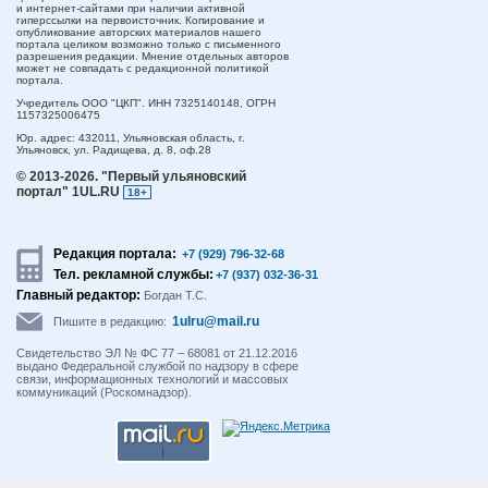
и интернет-сайтами при наличии активной
гиперссылки на первоисточник. Копирование и
опубликование авторских материалов нашего
портала целиком возможно только с письменного
разрешения редакции. Мнение отдельных авторов
может не совпадать с редакционной политикой
портала.
Учредитель ООО "ЦКП". ИНН 7325140148, ОГРН
1157325006475
Юр. адрес:
432011,
Ульяновская область,
г.
Ульяновск,
ул. Радищева, д. 8, оф.28
© 2013-2026.
"Первый ульяновский
портал" 1UL.RU
18+
Редакция портала:
+7 (929) 796-32-68
Тел. рекламной службы:
+7 (937) 032-36-31
Главный редактор:
Богдан Т.С.
1ulru@mail.ru
Пишите в редакцию:
Свидетельство ЭЛ № ФС 77 – 68081 от 21.12.2016
выдано Федеральной службой по надзору в сфере
связи, информационных технологий и массовых
коммуникаций (Роскомнадзор).