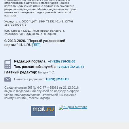
опубликование авторских материалов нашего
портала целиком возможно только с письменного
разрешения редакции. Мнение отдельных авторов
может не совпадать с редакционной политикой
портала.
Учредитель ООО "ЦКП". ИНН 7325140148, ОГРН
1157325006475
Юр. адрес:
432011,
Ульяновская область,
г.
Ульяновск,
ул. Радищева, д. 8, оф.28
© 2013-2026.
"Первый ульяновский
портал" 1UL.RU
18+
Редакция портала:
+7 (929) 796-32-68
Тел. рекламной службы:
+7 (937) 032-36-31
Главный редактор:
Богдан Т.С.
1ulru@mail.ru
Пишите в редакцию:
Свидетельство ЭЛ № ФС 77 – 68081 от 21.12.2016
выдано Федеральной службой по надзору в сфере
связи, информационных технологий и массовых
коммуникаций (Роскомнадзор).