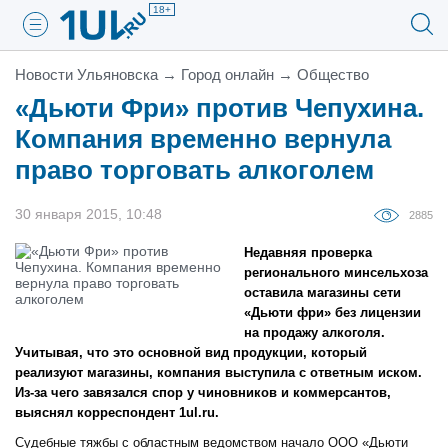
18+
Новости Ульяновска
→
Город онлайн
→
Общество
«Дьюти Фри» против Чепухина.
Компания временно вернула
право торговать алкоголем
30 января 2015, 10:48
2885
Недавняя проверка
регионального минсельхоза
оставила магазины сети
«Дьюти фри» без лицензии
на продажу алкоголя.
Учитывая, что это основной вид продукции, который
реализуют магазины, компания выступила с ответным иском.
Из-за чего завязался спор у чиновников и коммерсантов,
выяснял корреспондент 1ul.ru.
Судебные тяжбы с областным ведомством начало ООО «Дьюти