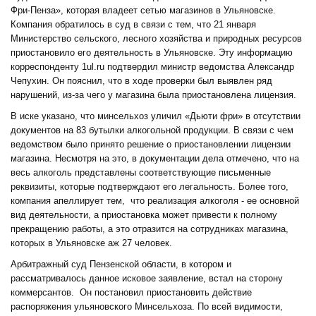
Фри-Пенза», которая владеет сетью магазинов в Ульяновске.
Компания обратилось в суд в связи с тем, что 21 января
Министерство сельского, лесного хозяйства и природных ресурсов
приостановило его деятельность в Ульяновске. Эту информацию
корреспонденту 1ul.ru подтвердил министр ведомства Александр
Чепухин. Он пояснил, что в ходе проверки был выявлен ряд
нарушений, из-за чего у магазина была приостановлена лицензия.
В иске указано, что минсельхоз уличил «Дьюти фри» в отсутствии
документов на 83 бутылки алкогольной продукции. В связи с чем
ведомством было принято решение о приостановлении лицензии
магазина. Несмотря на это, в документации дела отмечено, что на
весь алкоголь представлены соответствующие письменные
реквизиты, которые подтверждают его легальность. Более того,
компания апеллирует тем, что реализация алкоголя - ее основной
вид деятельности, а приостановка может привести к полному
прекращению работы, а это отразится на сотрудниках магазина,
которых в Ульяновске аж 27 человек.
Арбитражный суд Пензенской области, в котором и
рассматривалось данное исковое заявление, встал на сторону
коммерсантов. Он постановил приостановить действие
распоряжения ульяновского Минсельхоза. По всей видимости,