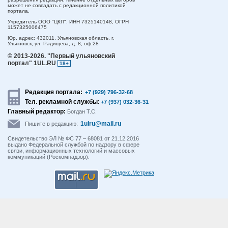
может не совпадать с редакционной политикой
портала.
Учредитель ООО "ЦКП". ИНН 7325140148, ОГРН
1157325006475
Юр. адрес:
432011,
Ульяновская область,
г.
Ульяновск,
ул. Радищева, д. 8, оф.28
© 2013-2026.
"Первый ульяновский
портал" 1UL.RU
18+
Редакция портала:
+7 (929) 796-32-68
Тел. рекламной службы:
+7 (937) 032-36-31
Главный редактор:
Богдан Т.С.
1ulru@mail.ru
Пишите в редакцию:
Свидетельство ЭЛ № ФС 77 – 68081 от 21.12.2016
выдано Федеральной службой по надзору в сфере
связи, информационных технологий и массовых
коммуникаций (Роскомнадзор).