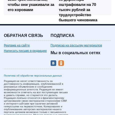
чтобы они ухаживали за
оштрафовали на 70
его коровами
тысяч рублей за
трудоустройство
бывшего чиновника
ОБРАТНАЯ СВЯЗЬ
ПОДПИСКА
Реклама на сайте
Подписка на рассылку материалов
Написать письмо в редакцию
Мы в социальных сетях
Политика об обработке персональных данных
Редакция не несет ответственность за
достоверность информации, опубликованной в
рекламных объявлениях и сообщениях
информационных агентств. Редакция не имеет
возможности отвечать на все поступающие письма
и давать справки, но старается это делать.
Редакция лояльно относится к фрагментарному
цитированию своих материалов сторонними СМИ
и интернет-сайтами при наличии активной
гиперссылки на первоисточник. Копирование и
опубликование авторских материалов нашего
портала целиком возможно только с письменного
разрешения редакции. Мнение отдельных авторов