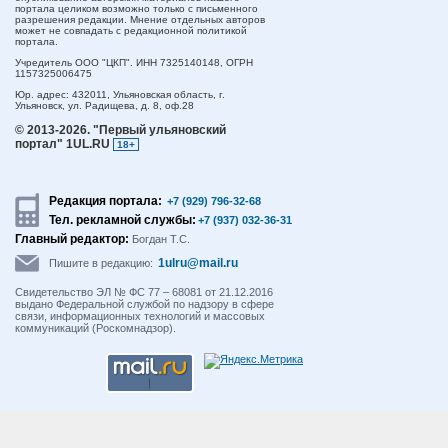
портала целиком возможно только с письменного
разрешения редакции. Мнение отдельных авторов
может не совпадать с редакционной политикой
портала.
Учредитель ООО "ЦКП". ИНН 7325140148, ОГРН
1157325006475
Юр. адрес:
432011,
Ульяновская область,
г.
Ульяновск,
ул. Радищева, д. 8, оф.28
© 2013-2026.
"Первый ульяновский
портал" 1UL.RU
18+
Редакция портала:
+7 (929) 796-32-68
Тел. рекламной службы:
+7 (937) 032-36-31
Главный редактор:
Богдан Т.С.
1ulru@mail.ru
Пишите в редакцию:
Свидетельство ЭЛ № ФС 77 – 68081 от 21.12.2016
выдано Федеральной службой по надзору в сфере
связи, информационных технологий и массовых
коммуникаций (Роскомнадзор).