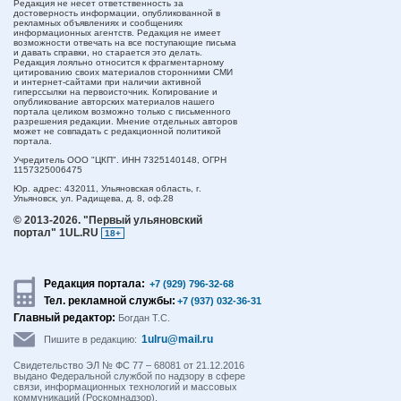
Редакция не несет ответственность за
достоверность информации, опубликованной в
рекламных объявлениях и сообщениях
информационных агентств. Редакция не имеет
возможности отвечать на все поступающие письма
и давать справки, но старается это делать.
Редакция лояльно относится к фрагментарному
цитированию своих материалов сторонними СМИ
и интернет-сайтами при наличии активной
гиперссылки на первоисточник. Копирование и
опубликование авторских материалов нашего
портала целиком возможно только с письменного
разрешения редакции. Мнение отдельных авторов
может не совпадать с редакционной политикой
портала.
Учредитель ООО "ЦКП". ИНН 7325140148, ОГРН
1157325006475
Юр. адрес:
432011,
Ульяновская область,
г.
Ульяновск,
ул. Радищева, д. 8, оф.28
© 2013-2026.
"Первый ульяновский
портал" 1UL.RU
18+
Редакция портала:
+7 (929) 796-32-68
Тел. рекламной службы:
+7 (937) 032-36-31
Главный редактор:
Богдан Т.С.
1ulru@mail.ru
Пишите в редакцию:
Свидетельство ЭЛ № ФС 77 – 68081 от 21.12.2016
выдано Федеральной службой по надзору в сфере
связи, информационных технологий и массовых
коммуникаций (Роскомнадзор).