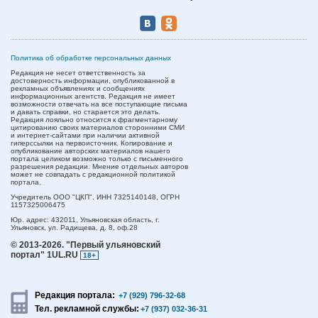
Политика об обработке персональных данных
Редакция не несет ответственность за
достоверность информации, опубликованной в
рекламных объявлениях и сообщениях
информационных агентств. Редакция не имеет
возможности отвечать на все поступающие письма
и давать справки, но старается это делать.
Редакция лояльно относится к фрагментарному
цитированию своих материалов сторонними СМИ
и интернет-сайтами при наличии активной
гиперссылки на первоисточник. Копирование и
опубликование авторских материалов нашего
портала целиком возможно только с письменного
разрешения редакции. Мнение отдельных авторов
может не совпадать с редакционной политикой
портала.
Учредитель ООО "ЦКП". ИНН 7325140148, ОГРН
1157325006475
Юр. адрес:
432011,
Ульяновская область,
г.
Ульяновск,
ул. Радищева, д. 8, оф.28
© 2013-2026.
"Первый ульяновский
портал" 1UL.RU
18+
Редакция портала:
+7 (929) 796-32-68
Тел. рекламной службы:
+7 (937) 032-36-31