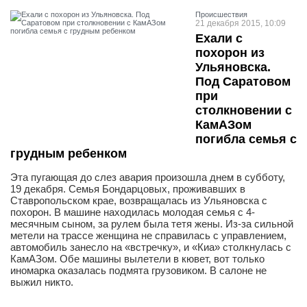
Проиcшествия
21 декабря 2015, 10:09
Ехали с
похорон из
Ульяновска.
Под Саратовом
при
столкновении с
КамАЗом
погибла семья с
грудным ребенком
Эта пугающая до слез авария произошла днем в субботу,
19 декабря. Семья Бондарцовых, проживавших в
Ставропольском крае, возвращалась из Ульяновска с
похорон. В машине находилась молодая семья с 4-
месячным сыном, за рулем была тетя жены. Из-за сильной
метели на трассе женщина не справилась с управлением,
автомобиль занесло на «встречку», и «Киа» столкнулась с
КамАЗом. Обе машины вылетели в кювет, вот только
иномарка оказалась подмята грузовиком. В салоне не
выжил никто.