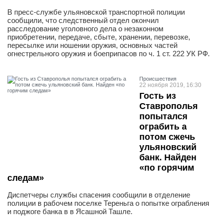
В пресс-службе ульяновской транспортной полиции
сообщили, что следственный отдел окончил
расследование уголовного дела о незаконном
приобретении, передаче, сбыте, хранении, перевозке,
пересылке или ношении оружия, основных частей
огнестрельного оружия и боеприпасов по ч. 1 ст. 222 УК РФ.
Проиcшествия
22 ноября 2019, 16:30
Гость из
Ставрополья
попытался
ограбить а
потом сжечь
ульяновский
банк. Найден
«по горячим
следам»
Диспетчеры службы спасения сообщили в отделение
полиции в рабочем поселке Тереньга о попытке ограбления
и поджоге банка в в Ясашной Ташле.