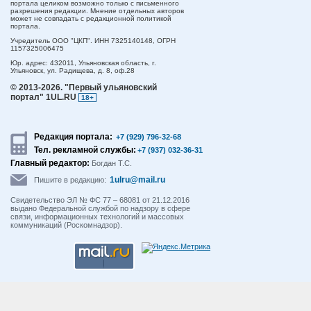
портала целиком возможно только с письменного
разрешения редакции. Мнение отдельных авторов
может не совпадать с редакционной политикой
портала.
Учредитель ООО "ЦКП". ИНН 7325140148, ОГРН
1157325006475
Юр. адрес:
432011,
Ульяновская область,
г.
Ульяновск,
ул. Радищева, д. 8, оф.28
© 2013-2026.
"Первый ульяновский
портал" 1UL.RU
18+
Редакция портала:
+7 (929) 796-32-68
Тел. рекламной службы:
+7 (937) 032-36-31
Главный редактор:
Богдан Т.С.
1ulru@mail.ru
Пишите в редакцию:
Свидетельство ЭЛ № ФС 77 – 68081 от 21.12.2016
выдано Федеральной службой по надзору в сфере
связи, информационных технологий и массовых
коммуникаций (Роскомнадзор).