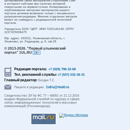
цитированию своих материалов сторонними СМИ
и интернет-сайтами при наличии активной
гиперссылки на первоисточник. Копирование и
опубликование авторских материалов нашего
портала целиком возможно только с письменного
разрешения редакции. Мнение отдельных авторов
может не совпадать с редакционной политикой
портала.
Учредитель ООО "ЦКП". ИНН 7325140148, ОГРН
1157325006475
Юр. адрес:
432011,
Ульяновская область,
г.
Ульяновск,
ул. Радищева, д. 8, оф.28
© 2013-2026.
"Первый ульяновский
портал" 1UL.RU
18+
Редакция портала:
+7 (929) 796-32-68
Тел. рекламной службы:
+7 (937) 032-36-31
Главный редактор:
Богдан Т.С.
1ulru@mail.ru
Пишите в редакцию:
Свидетельство ЭЛ № ФС 77 – 68081 от 21.12.2016
выдано Федеральной службой по надзору в сфере
связи, информационных технологий и массовых
коммуникаций (Роскомнадзор).