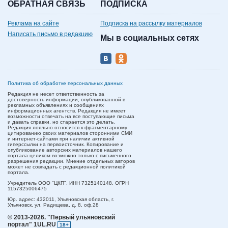
ОБРАТНАЯ СВЯЗЬ
ПОДПИСКА
Реклама на сайте
Подписка на рассылку материалов
Написать письмо в редакцию
Мы в социальных сетях
Политика об обработке персональных данных
Редакция не несет ответственность за
достоверность информации, опубликованной в
рекламных объявлениях и сообщениях
информационных агентств. Редакция не имеет
возможности отвечать на все поступающие письма
и давать справки, но старается это делать.
Редакция лояльно относится к фрагментарному
цитированию своих материалов сторонними СМИ
и интернет-сайтами при наличии активной
гиперссылки на первоисточник. Копирование и
опубликование авторских материалов нашего
портала целиком возможно только с письменного
разрешения редакции. Мнение отдельных авторов
может не совпадать с редакционной политикой
портала.
Учредитель ООО "ЦКП". ИНН 7325140148, ОГРН
1157325006475
Юр. адрес:
432011,
Ульяновская область,
г.
Ульяновск,
ул. Радищева, д. 8, оф.28
© 2013-2026.
"Первый ульяновский
портал" 1UL.RU
18+