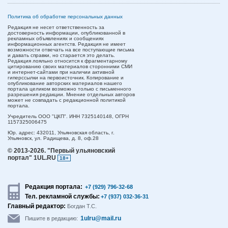
Политика об обработке персональных данных
Редакция не несет ответственность за
достоверность информации, опубликованной в
рекламных объявлениях и сообщениях
информационных агентств. Редакция не имеет
возможности отвечать на все поступающие письма
и давать справки, но старается это делать.
Редакция лояльно относится к фрагментарному
цитированию своих материалов сторонними СМИ
и интернет-сайтами при наличии активной
гиперссылки на первоисточник. Копирование и
опубликование авторских материалов нашего
портала целиком возможно только с письменного
разрешения редакции. Мнение отдельных авторов
может не совпадать с редакционной политикой
портала.
Учредитель ООО "ЦКП". ИНН 7325140148, ОГРН
1157325006475
Юр. адрес:
432011,
Ульяновская область,
г.
Ульяновск,
ул. Радищева, д. 8, оф.28
© 2013-2026.
"Первый ульяновский
портал" 1UL.RU
18+
Редакция портала:
+7 (929) 796-32-68
Тел. рекламной службы:
+7 (937) 032-36-31
Главный редактор:
Богдан Т.С.
1ulru@mail.ru
Пишите в редакцию: