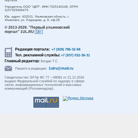
портала.
Учредитель ООО "ЦКП". ИНН 7325140148, ОГРН
1157325006475
Юр. адрес:
432011,
Ульяновская область,
г.
Ульяновск,
ул. Радищева, д. 8, оф.28
© 2013-2026.
"Первый ульяновский
портал" 1UL.RU
18+
Редакция портала:
+7 (929) 796-32-68
Тел. рекламной службы:
+7 (937) 032-36-31
Главный редактор:
Богдан Т.С.
1ulru@mail.ru
Пишите в редакцию:
Свидетельство ЭЛ № ФС 77 – 68081 от 21.12.2016
выдано Федеральной службой по надзору в сфере
связи, информационных технологий и массовых
коммуникаций (Роскомнадзор).