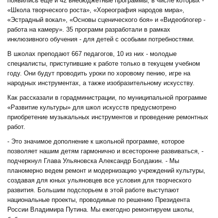
появились еще и 42 внебюджетные программы, в числе которых -
«Школа творческого роста», «Хореография народов мира»,
«Эстрадный вокал», «Основы сценического боя» и «Видеоблогер -
работа на камеру». 35 программ разработали в рамках
инклюзивного обучения - для детей с особыми потребностями.
В школах преподают 667 педагогов, 10 из них - молодые
специалисты, приступившие к работе только в текущем учебном
году. Они будут проводить уроки по хоровому пению, игре на
народных инструментах, а также изобразительному искусству.
Как рассказали в горадминистрации, по муниципальной программе
«Развитие культуры» для школ искусств предусмотрено
приобретение музыкальных инструментов и проведение ремонтных
работ.
- Это значимое дополнение к школьной программе, которое
позволяет нашим детям гармонично и всесторонне развиваться, -
подчеркнул Глава Ульяновска Александр Болдакин. - Мы
планомерно ведем ремонт и модернизацию учреждений культуры,
создавая для юных ульяновцев все условия для творческого
развития. Большим подспорьем в этой работе выступают
национальные проекты, проводимые по решению Президента
России Владимира Путина. Мы ежегодно ремонтируем школы,