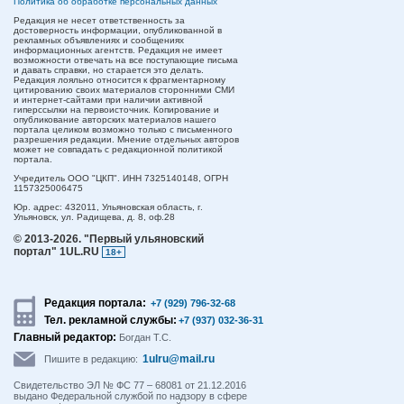
Политика об обработке персональных данных
Редакция не несет ответственность за
достоверность информации, опубликованной в
рекламных объявлениях и сообщениях
информационных агентств. Редакция не имеет
возможности отвечать на все поступающие письма
и давать справки, но старается это делать.
Редакция лояльно относится к фрагментарному
цитированию своих материалов сторонними СМИ
и интернет-сайтами при наличии активной
гиперссылки на первоисточник. Копирование и
опубликование авторских материалов нашего
портала целиком возможно только с письменного
разрешения редакции. Мнение отдельных авторов
может не совпадать с редакционной политикой
портала.
Учредитель ООО "ЦКП". ИНН 7325140148, ОГРН
1157325006475
Юр. адрес:
432011,
Ульяновская область,
г.
Ульяновск,
ул. Радищева, д. 8, оф.28
© 2013-2026.
"Первый ульяновский
портал" 1UL.RU
18+
Редакция портала:
+7 (929) 796-32-68
Тел. рекламной службы:
+7 (937) 032-36-31
Главный редактор:
Богдан Т.С.
1ulru@mail.ru
Пишите в редакцию:
Свидетельство ЭЛ № ФС 77 – 68081 от 21.12.2016
выдано Федеральной службой по надзору в сфере