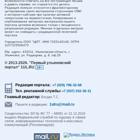
возможности отвечать на все поступающие письма
и давать справки, но старается это делать.
Редакция лояльно относится к фрагментарному
цитированию своих материалов сторонними СМИ
и интернет-сайтами при наличии активной
гиперссылки на первоисточник. Копирование и
опубликование авторских материалов нашего
портала целиком возможно только с письменного
разрешения редакции. Мнение отдельных авторов
может не совпадать с редакционной политикой
портала.
Учредитель ООО "ЦКП". ИНН 7325140148, ОГРН
1157325006475
Юр. адрес:
432011,
Ульяновская область,
г.
Ульяновск,
ул. Радищева, д. 8, оф.28
© 2013-2026.
"Первый ульяновский
портал" 1UL.RU
18+
Редакция портала:
+7 (929) 796-32-68
Тел. рекламной службы:
+7 (937) 032-36-31
Главный редактор:
Богдан Т.С.
1ulru@mail.ru
Пишите в редакцию:
Свидетельство ЭЛ № ФС 77 – 68081 от 21.12.2016
выдано Федеральной службой по надзору в сфере
связи, информационных технологий и массовых
коммуникаций (Роскомнадзор).