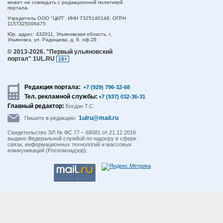
может не совпадать с редакционной политикой
портала.
Учредитель ООО "ЦКП". ИНН 7325140148, ОГРН
1157325006475
Юр. адрес:
432011,
Ульяновская область,
г.
Ульяновск,
ул. Радищева, д. 8, оф.28
© 2013-2026.
"Первый ульяновский
портал" 1UL.RU
18+
Редакция портала:
+7 (929) 796-32-68
Тел. рекламной службы:
+7 (937) 032-36-31
Главный редактор:
Богдан Т.С.
1ulru@mail.ru
Пишите в редакцию:
Свидетельство ЭЛ № ФС 77 – 68081 от 21.12.2016
выдано Федеральной службой по надзору в сфере
связи, информационных технологий и массовых
коммуникаций (Роскомнадзор).