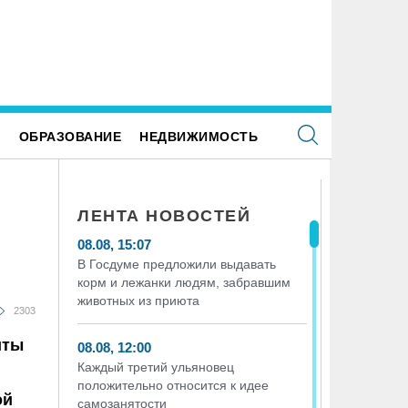
РС отмечает своё 25-летие
На ульяновском фестивале «Наше
поднимут более 300 килограммо
казанская группа «Мураками»
Е
ОБРАЗОВАНИЕ
НЕДВИЖИМОСТЬ
ЛЕНТА НОВОСТЕЙ
08.08, 15:07
В Госдуме предложили выдавать
корм и лежанки людям, забравшим
животных из приюта
2303
иты
08.08, 12:00
Каждый третий ульяновец
положительно относится к идее
ой
самозанятости