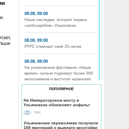
ми
08.08, 09:00
и.
Наше наследие: история первых
«небоскрёбов» Ульяновска
тает,
08.08, 09:00
ольше
РТРС отмечает своё 25-летие
08.08, 08:00
На ульяновском фестивале «Наше
время» силачи поднимут более 300
килограммов и выступит казанская
группа «Мураками»
ПОПУЛЯРНОЕ
07.08, 19:56
На Императорском мосту в
Ульяновске обновляют асфальт
На участке проспекта Гая в
Ульяновске запретили остановку
1866
транспорта
Ульяновские перевозчики получили
109 претензий о выплате неустойки