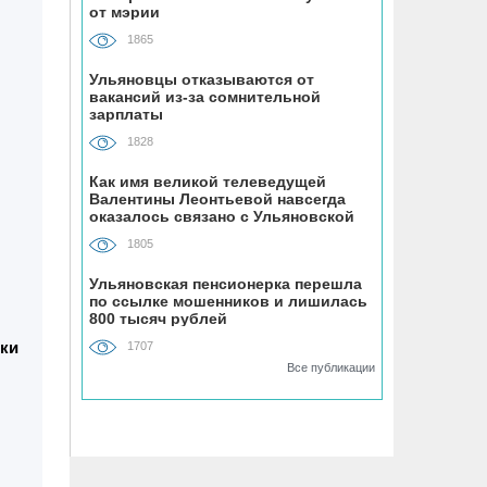
07.08, 19:30
от мэрии
В «Молодёжном» парке Ульяновска
1865
открыли новую баскетбольную
площадку
Ульяновцы отказываются от
вакансий из-за сомнительной
зарплаты
07.08, 18:43
1828
В Ульяновском районе
благоустраивают место воинского
Как имя великой телеведущей
Валентины Леонтьевой навсегда
захоронения
оказалось связано с Ульяновской
областью
1805
07.08, 18:00
До +34 градусов раскалится воздух в
Ульяновская пенсионерка перешла
по ссылке мошенников и лишилась
Ульяновской области в субботу
800 тысяч рублей
дки
1707
07.08, 17:35
Все публикации
ВТБ: россияне увеличивают расходы
на спорт и здоровый образ жизни
07.08, 17:35
В Чердаклинском районе в ДТП