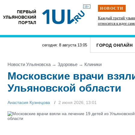
18+
НОВОСТИ
» силачи
В Госдуме предложили выдавать корм и лежанки
Каждый третий ульян
тупит
людям, забравшим животных из приюта
относится к идее сам
ГОРОД ОНЛАЙН
сегодня: 8 августа
13
:
05
Новости Ульяновска
→
Здоровье
→
Клиники
Московские врачи взяли
Ульяновской области
Анастасия Кузнецова
2 июня 2026, 13:01