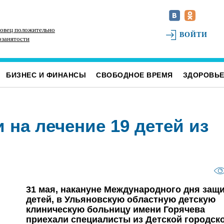
овец положительно
Наше наследие: история первых «небоскрёбов»
РТ
ВОЙТИ
озанятости
Ульяновска
БИЗНЕС И ФИНАНСЫ
СВОБОДНОЕ ВРЕМЯ
ЗДОРОВЬ
 на лечение 19 детей из
31 мая, накануне Международного дня защ
детей, в Ульяновскую областную детскую
клиническую больницу имени Горячева
приехали специалисты из Детской городск