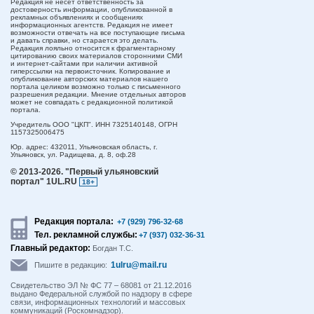
Редакция не несет ответственность за
достоверность информации, опубликованной в
рекламных объявлениях и сообщениях
информационных агентств. Редакция не имеет
возможности отвечать на все поступающие письма
и давать справки, но старается это делать.
Редакция лояльно относится к фрагментарному
цитированию своих материалов сторонними СМИ
и интернет-сайтами при наличии активной
гиперссылки на первоисточник. Копирование и
опубликование авторских материалов нашего
портала целиком возможно только с письменного
разрешения редакции. Мнение отдельных авторов
может не совпадать с редакционной политикой
портала.
Учредитель ООО "ЦКП". ИНН 7325140148, ОГРН
1157325006475
Юр. адрес:
432011,
Ульяновская область,
г.
Ульяновск,
ул. Радищева, д. 8, оф.28
© 2013-2026.
"Первый ульяновский
портал" 1UL.RU
18+
Редакция портала:
+7 (929) 796-32-68
Тел. рекламной службы:
+7 (937) 032-36-31
Главный редактор:
Богдан Т.С.
1ulru@mail.ru
Пишите в редакцию:
Свидетельство ЭЛ № ФС 77 – 68081 от 21.12.2016
выдано Федеральной службой по надзору в сфере
связи, информационных технологий и массовых
коммуникаций (Роскомнадзор).