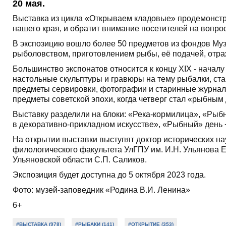
20 мая.
Выставка из цикла «Открываем кладовые» продемонстри
нашего края, и обратит внимание посетителей на вопро
В экспозицию вошло более 50 предметов из фондов Муз
рыболовством, приготовлением рыбы, её подачей, отра
Большинство экспонатов относится к концу XIX - начал
настольные скульптуры и гравюры на тему рыбалки, ста
предметы сервировки, фотографии и старинные журналы
предметы советской эпохи, когда четверг стал «рыбным
Выставку разделили на блоки: «Река-кормилица», «Рыбны
в декоративно-прикладном искусстве», «Рыбный» день −
На открытии выставки выступят доктор исторических на
филологического факультета УлГПУ им. И.Н. Ульянова 
Ульяновской области С.П. Саликов.
Экспозиция будет доступна до 5 октября 2023 года.
Фото: музей-заповедник «Родина В.И. Ленина»
6+
#ВЫСТАВКА (978)
#РЫБАКИ (141)
#ОТКРЫТИЕ (353)