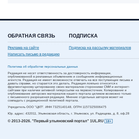
ОБРАТНАЯ СВЯЗЬ
ПОДПИСКА
Реклама на сайте
Подписка на рассылку материалов
Написать письмо в редакцию
Политика об обработке персональных данных
Редакция не несет ответственность за достоверность информации,
опубликованной в рекламных объявлениях и сообщениях информационных
агентств. Редакция не имеет возможности отвечать на все поступающие письма и
давать справки, но старается это делать. Редакция лояльно относится к
фрагментарному цитированию своих материалов сторонними СМИ и интернет-
сайтами при наличии активной гиперссылки на первоисточник. Копирование и
опубликование авторских материалов нашего портала целиком возможно только
с письменного разрешения редакции. Мнение отдельных авторов может не
совпадать с редакционной политикой портала.
Учредитель ООО "ЦКП". ИНН 7325140148, ОГРН 1157325006475
Юр. адрес:
432011,
Ульяновская область,
г. Ульяновск,
ул. Радищева, д. 8, оф.28
© 2013-2026.
"Первый ульяновский портал" 1UL.RU
18+