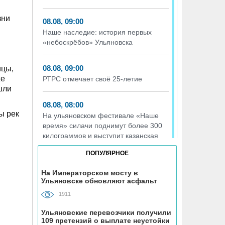
зни
08.08, 09:00
Наше наследие: история первых
«небоскрёбов» Ульяновска
08.08, 09:00
ицы,
же
РТРС отмечает своё 25-летие
шли
08.08, 08:00
ы рек
На ульяновском фестивале «Наше
время» силачи поднимут более 300
килограммов и выступит казанская
группа «Мураками»
ПОПУЛЯРНОЕ
07.08, 19:56
На Императорском мосту в
Ульяновске обновляют асфальт
На участке проспекта Гая в
Ульяновске запретили остановку
1911
транспорта
Ульяновские перевозчики получили
109 претензий о выплате неустойки