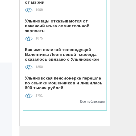
07.08, 19:30
от мэрии
В «Молодёжном» парке Ульяновска
1909
открыли новую баскетбольную
площадку
Ульяновцы отказываются от
вакансий из-за сомнительной
зарплаты
07.08, 18:43
1875
В Ульяновском районе
благоустраивают место воинского
Как имя великой телеведущей
Валентины Леонтьевой навсегда
захоронения
оказалось связано с Ульяновской
областью
1850
07.08, 18:00
До +34 градусов раскалится воздух в
Ульяновская пенсионерка перешла
по ссылке мошенников и лишилась
Ульяновской области в субботу
800 тысяч рублей
1751
07.08, 17:35
Все публикации
ВТБ: россияне увеличивают расходы
на спорт и здоровый образ жизни
07.08, 17:35
В Чердаклинском районе в ДТП