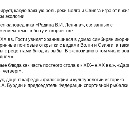
рует, какую важную роль реки Волга и Свияга играют в жи
сы экологии.
ея-заповедника «Родина В.И. Ленина», связанных с
жением темы в быту и творчестве.
у XX вв. Гости увидят хранившиеся в домах симбирян икорн
ринные почтовые открытки с видами Волги и Свияги, а так
 с рецептами блюд из рыбы. В экспозицию в том числе во
 днём».
е блюда как часть постного стола в к.XIX– н.XX вв.», «Дар
 четверг».
ук, доцент кафедры философии и культурологии историко-
Е.А. Бурдин и председатель Федерации спортивной рыбалки