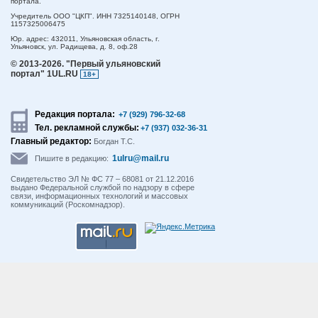
портала.
Учредитель ООО "ЦКП". ИНН 7325140148, ОГРН
1157325006475
Юр. адрес:
432011,
Ульяновская область,
г.
Ульяновск,
ул. Радищева, д. 8, оф.28
© 2013-2026.
"Первый ульяновский
портал" 1UL.RU
18+
Редакция портала:
+7 (929) 796-32-68
Тел. рекламной службы:
+7 (937) 032-36-31
Главный редактор:
Богдан Т.С.
1ulru@mail.ru
Пишите в редакцию:
Свидетельство ЭЛ № ФС 77 – 68081 от 21.12.2016
выдано Федеральной службой по надзору в сфере
связи, информационных технологий и массовых
коммуникаций (Роскомнадзор).