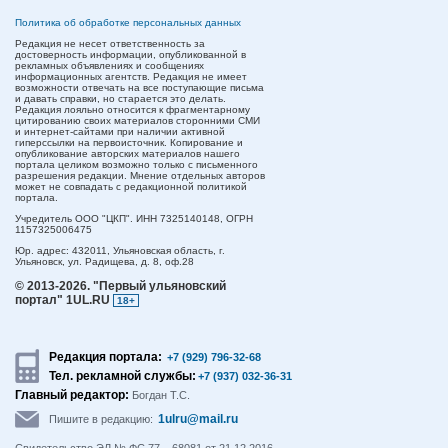
Политика об обработке персональных данных
Редакция не несет ответственность за
достоверность информации, опубликованной в
рекламных объявлениях и сообщениях
информационных агентств. Редакция не имеет
возможности отвечать на все поступающие письма
и давать справки, но старается это делать.
Редакция лояльно относится к фрагментарному
цитированию своих материалов сторонними СМИ
и интернет-сайтами при наличии активной
гиперссылки на первоисточник. Копирование и
опубликование авторских материалов нашего
портала целиком возможно только с письменного
разрешения редакции. Мнение отдельных авторов
может не совпадать с редакционной политикой
портала.
Учредитель ООО "ЦКП". ИНН 7325140148, ОГРН
1157325006475
Юр. адрес:
432011,
Ульяновская область,
г.
Ульяновск,
ул. Радищева, д. 8, оф.28
© 2013-2026.
"Первый ульяновский
портал" 1UL.RU
18+
Редакция портала:
+7 (929) 796-32-68
Тел. рекламной службы:
+7 (937) 032-36-31
Главный редактор:
Богдан Т.С.
1ulru@mail.ru
Пишите в редакцию: