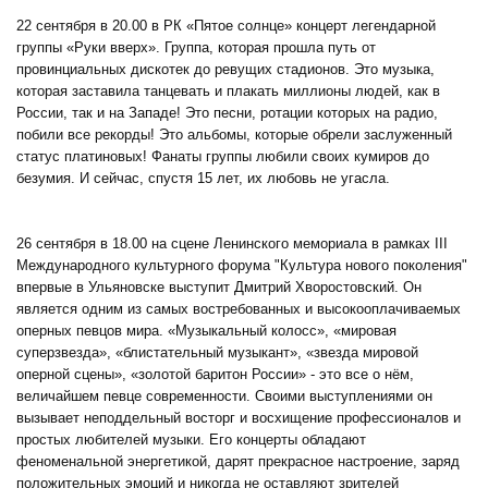
22 сентября в 20.00 в РК «Пятое солнце» концерт легендарной
группы «Руки вверх». Группа, которая прошла путь от
провинциальных дискотек до ревущих стадионов. Это музыка,
которая заставила танцевать и плакать миллионы людей, как в
России, так и на Западе! Это песни, ротации которых на радио,
побили все рекорды! Это альбомы, которые обрели заслуженный
статус платиновых! Фанаты группы любили своих кумиров до
безумия. И сейчас, спустя 15 лет, их любовь не угасла.
26 сентября в 18.00 на сцене Ленинского мемориала в рамках III
Международного культурного форума "Культура нового поколения"
впервые в Ульяновске выступит Дмитрий Хворостовский. Он
является одним из самых востребованных и высокооплачиваемых
оперных певцов мира. «Музыкальный колосс», «мировая
суперзвезда», «блистательный музыкант», «звезда мировой
оперной сцены», «золотой баритон России» - это все о нём,
величайшем певце современности. Своими выступлениями он
вызывает неподдельный восторг и восхищение профессионалов и
простых любителей музыки. Его концерты обладают
феноменальной энергетикой, дарят прекрасное настроение, заряд
положительных эмоций и никогда не оставляют зрителей