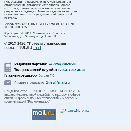
гиперссылки на первоисточник. Копирование и
опубликование авторских материалов нашего
портала целиком возможно только с письменного
разрешения редакции. Мнение отдельных авторов
может не совпадать с редакционной политикой
портала.
Учредитель ООО "ЦКП". ИНН 7325140148, ОГРН
1157325006475
Юр. адрес:
432011,
Ульяновская область,
г.
Ульяновск,
ул. Радищева, д. 8, оф.28
© 2013-2026.
"Первый ульяновский
портал" 1UL.RU
18+
Редакция портала:
+7 (929) 796-32-68
Тел. рекламной службы:
+7 (937) 032-36-31
Главный редактор:
Богдан Т.С.
1ulru@mail.ru
Пишите в редакцию:
Свидетельство ЭЛ № ФС 77 – 68081 от 21.12.2016
выдано Федеральной службой по надзору в сфере
связи, информационных технологий и массовых
коммуникаций (Роскомнадзор).