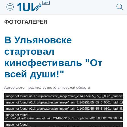
18+
ФОТОГАЛЕРЕЯ
В Ульяновске
стартовал
кинофестиваль "От
всей души!"
Автор фото: правительство Ульяновской области
Image not found: //1ul.ru/upload/resize_image/main_2/140250/65_65_5_0801_pamzv31.
Image not found: //1ul.ru/upload/resize_image/main_2/140251/65_65_5_0801_fstdm19.jp
Image not found: //1ul.ru/upload/resize_image/main_2/140252/65_65_5_0801_fstdm5.jpg
Image not found:
//1ul.ru/upload/resize_image/main_2/140253/65_65_5_photo_2023_08_01_20_20_58_1.
Image not found: