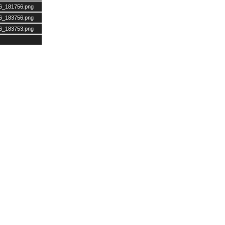
26_181756.png
26_183756.png
26_183753.png