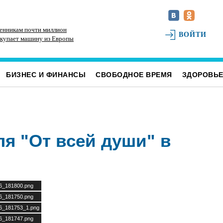
енникам почти миллион
На Центральном пляже Ульяновска
Те
ВОЙТИ
покупает машину из Европы
асфальтируют дорожку к большому бассейну
го
БИЗНЕС И ФИНАНСЫ
СВОБОДНОЕ ВРЕМЯ
ЗДОРОВЬ
я "От всей души" в
26_181800.png
26_181750.png
26_181753_1.png
26_181747.png