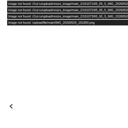
Image not found: //1ul.ru/upload/resize_image/main_2/161071/65_65_5_IMG_202605
Image not found: //1ul.ru/upload/resize_image/main_2/161072/65_65_5_IMG_202605
Image not found: //1ul.ru/upload/resize_image/main_2/161073/65_65_5_IMG_202605
Image not found: /upload/file/main/IMG_20260526_181800.png