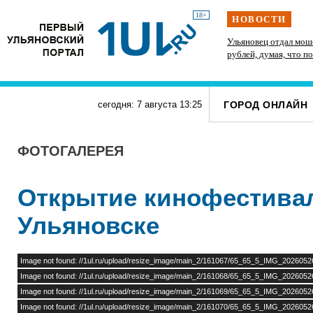
18+
НОВОСТИ
т
«Ульяновскэнерго» передали под управление
Ульяновец отдал мош
енства
нового лидера из Чувашии
рублей, думая, что 
ГОРОД ОНЛАЙН
сегодня: 7 августа
13
:
25
ФОТОГАЛЕРЕЯ
Открытие кинофестивал
Ульяновске
Image not found: //1ul.ru/upload/resize_image/main_2/161067/65_65_5_IMG_202605
Image not found: //1ul.ru/upload/resize_image/main_2/161068/65_65_5_IMG_202605
Image not found: //1ul.ru/upload/resize_image/main_2/161069/65_65_5_IMG_202605
Image not found: //1ul.ru/upload/resize_image/main_2/161070/65_65_5_IMG_202605