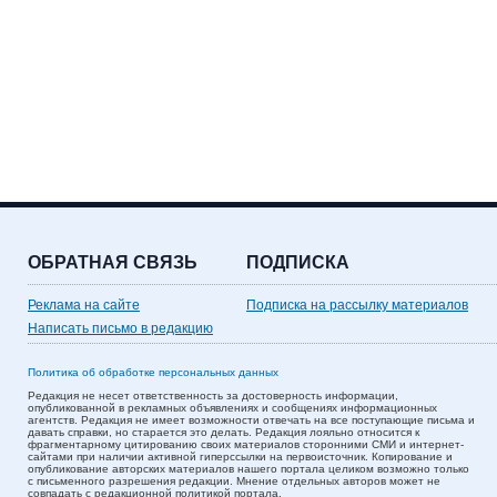
ОБРАТНАЯ СВЯЗЬ
ПОДПИСКА
Реклама на сайте
Подписка на рассылку материалов
Написать письмо в редакцию
Политика об обработке персональных данных
Редакция не несет ответственность за достоверность информации,
опубликованной в рекламных объявлениях и сообщениях информационных
агентств. Редакция не имеет возможности отвечать на все поступающие письма и
давать справки, но старается это делать. Редакция лояльно относится к
фрагментарному цитированию своих материалов сторонними СМИ и интернет-
сайтами при наличии активной гиперссылки на первоисточник. Копирование и
опубликование авторских материалов нашего портала целиком возможно только
с письменного разрешения редакции. Мнение отдельных авторов может не
совпадать с редакционной политикой портала.