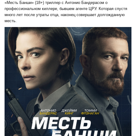
«Месть Банши» (18+) триллер с Антонио Бандерасом о
профессиональном киллере, бывшем агенте ЦРУ. Которая спустя
много лет после утраты отца, наконец совершает долгожданную
месть.