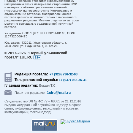
Редакция лояльно относится к фрагментарному
цитированию своих материалов сторонними СМИ
и интернет-сайтами при наличии активной
гиперссылки на первоисточник. Копирование и
опубликование авторских материалов нашего
портала целиком возможно только с письменного
разрешения редакции. Мнение отдельных авторов
может не совпадать с редакционной политикой
портала.
Учредитель ООО "ЦКП". ИНН 7325140148, ОГРН
1157325006475
Юр. адрес:
432011,
Ульяновская область,
г.
Ульяновск,
ул. Радищева, д. 8, оф.28
© 2013-2026.
"Первый ульяновский
портал" 1UL.RU
18+
Редакция портала:
+7 (929) 796-32-68
Тел. рекламной службы:
+7 (937) 032-36-31
Главный редактор:
Богдан Т.С.
1ulru@mail.ru
Пишите в редакцию:
Свидетельство ЭЛ № ФС 77 – 68081 от 21.12.2016
выдано Федеральной службой по надзору в сфере
связи, информационных технологий и массовых
коммуникаций (Роскомнадзор).