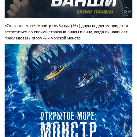
«
Открытое море: Монстр глубины
»
(16+) двум подругам придется
встретиться со своими страхами лицом к лицу, когда их начинает
преследовать огромный морской монстр.