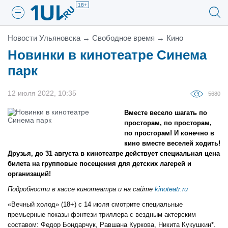
18+
Новости Ульяновска
→
Свободное время
→
Кино
Новинки в кинотеатре Синема
парк
12 июля 2022, 10:35
5680
Вместе весело шагать по
просторам, по просторам,
по просторам! И конечно в
кино вместе веселей ходить!
Друзья, до 31 августа в кинотеатре действует специальная цена
билета на групповые посещения для детских лагерей и
организаций!
Подробности в касcе кинотеатра и на сайте
kinoteatr.ru
«Вечный холод» (18+) c 14 июля смотрите специальные
премьерные показы фэнтези триллера с вездным актерским
составом: Федор Бондарчук, Равшана Куркова, Никита Кукушкин*.