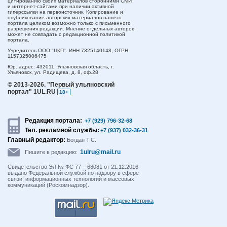
цитированию своих материалов сторонними СМИ
и интернет-сайтами при наличии активной
гиперссылки на первоисточник. Копирование и
опубликование авторских материалов нашего
портала целиком возможно только с письменного
разрешения редакции. Мнение отдельных авторов
может не совпадать с редакционной политикой
портала.
Учредитель ООО "ЦКП". ИНН 7325140148, ОГРН
1157325006475
Юр. адрес:
432011,
Ульяновская область,
г.
Ульяновск,
ул. Радищева, д. 8, оф.28
© 2013-2026.
"Первый ульяновский
портал" 1UL.RU
18+
Редакция портала:
+7 (929) 796-32-68
Тел. рекламной службы:
+7 (937) 032-36-31
Главный редактор:
Богдан Т.С.
1ulru@mail.ru
Пишите в редакцию:
Свидетельство ЭЛ № ФС 77 – 68081 от 21.12.2016
выдано Федеральной службой по надзору в сфере
связи, информационных технологий и массовых
коммуникаций (Роскомнадзор).