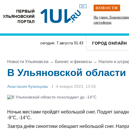
18+
НОВОСТИ
Инзенцы простятся с земляком, погибшим на
На улице Локомотивн
СВО
светофоры
ГОРОД ОНЛАЙН
сегодня: 7 августа
01
:
43
Новости Ульяновска
→
Бизнес и финансы
→
Налоги и штр
В Ульяновской области 
Анастасия Кузнецова
4 января 2023, 13:55
Ночью местами пройдёт небольшой снег. Подует западны
-9°С, -14°С.
Завтра днём синоптики обещают небольшой снег. Напра