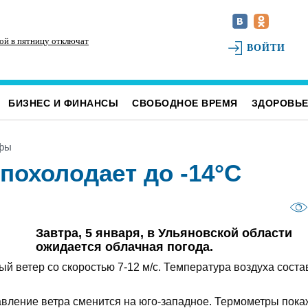
ой в пятницу отключат
Для обслуживания кладбищ Ульяновска
Ис
ВОЙТИ
закупили новую спецтехнику
ка
БИЗНЕС И ФИНАНСЫ
СВОБОДНОЕ ВРЕМЯ
ЗДОРОВЬ
афы
похолодает до -14°С
Завтра, 5 января, в Ульяновской области
ожидается облачная погода.
й ветер со скоростью 7-12 м/с. Температура воздуха соста
вление ветра сменится на юго-западное. Термометры пока