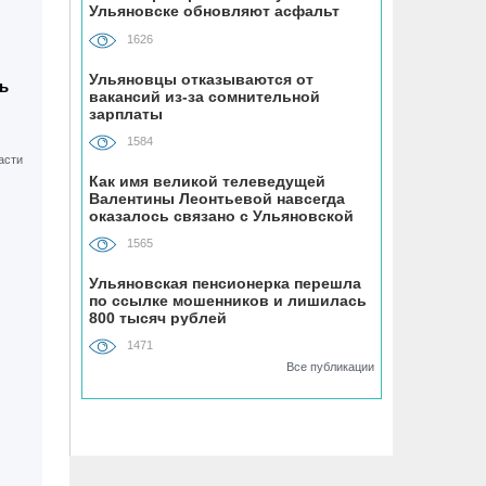
Ульяновске обновляют асфальт
устанавливают «умные» тренажёры с
QR-кодами
1626
Ульяновцы отказываются от
ь
06.08, 16:22
вакансий из-за сомнительной
зарплаты
В Ульяновске на месяц перекрыли
участок улицы Ефремова
1584
Как имя великой телеведущей
06.08, 15:59
Валентины Леонтьевой навсегда
На здании травмпункта в Ульяновске
оказалось связано с Ульяновской
областью
появилась мемориальная доска в
1565
честь Рылеева
Ульяновская пенсионерка перешла
по ссылке мошенников и лишилась
06.08, 15:29
800 тысяч рублей
Прокурор Теребунов нашёл
1471
нарушения в ульяновской колонии
Все публикации
№8
06.08, 15:17
ВТБ: объем выдачи ипотеки в России
вырос на 38%