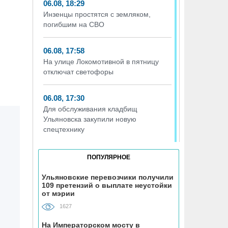
06.08, 18:29
Инзенцы простятся с земляком,
погибшим на СВО
06.08, 17:58
На улице Локомотивной в пятницу
отключат светофоры
06.08, 17:30
Для обслуживания кладбищ
Ульяновска закупили новую
спецтехнику
06.08, 17:13
ПОПУЛЯРНОЕ
Исследование ВТБ: ежемесячная
смена категорий кешбэка создает
Ульяновские перевозчики получили
109 претензий о выплате неустойки
волны спроса
от мэрии
1627
06.08, 17:00
В ульяновской школе №7
На Императорском мосту в