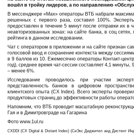
вошёл в тройку лидеров, а по направлению «Обслу
В мессенджере «Мах» операторы ВТБ набрали максимал
решенных с первого раза, составил 100%. Эксперт
предоставлен в течение 5 минут после отправки их в ч
неавторизованных зонах: на сайте банка, в соц сетях,
рейтинга в данном исследовании.
Чат с оператором в приложении и на сайте признан с
голосовой ввод и сохранение контекста между сессиям
в 9 баллов из 10. Ежемесячно операторы Контакт-цент
год), среднее время чат-сессии составляет 4,1 минуты
– менее 6%.
Исследование проводилось при участии эксперт
представленность банков в цифровом пространств
клиентского опыта (CX Index). Всего эксперты провери
продуктовых страниц до эффективности работы операт
Напомним, что ВТБ проводит масштабную реконструкци
Гая и в Димитровграде на Гагарина
Фото www.1ul.ru
CXDDI (CX Digital & Distant Index) (СиЭкс Диджител анд Дистент Ин