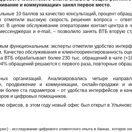
живание и коммуникации» занял первое место.
ьные 10 баллов за качество консультаций, процент обращ
ы отметили высокую скорость решения вопроса – отве
ат. В целом обслуживание операторами контакт-центра в ч
 мессенджерах и e-mail, – позволило занять ВТБ вторую ст
амым функциональным: эксперты отметили удобство интерф
и. Качество обслуживания и клиентоориентированность оц
ра ВТБ обрабатывает более 230 тыс. обращений в чате (+1
, 94% обращений решаются с первого раза, повторные обра
ных организаций. Анализировались четыре направл
е, продвижение и коммуникации, онлайн-продажи и и
ли более ста параметров – от удобства интерфейсов и кач
оров и цифровых помощников.
ю офисов, в этом году новый офис был открыт в Ульяновс
дэкс) - исследование цифрового клиентского опыта в банках, которое ох