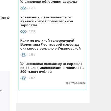
Ульяновске обновляют асфальт
устанавливают «умные» тренажёры с
QR-кодами
1611
Ульяновцы отказываются от
личных
06.08, 16:22
вакансий из-за сомнительной
зарплаты
В Ульяновске на месяц перекрыли
участок улицы Ефремова
1569
Как имя великой телеведущей
06.08, 15:59
Валентины Леонтьевой навсегда
На здании травмпункта в Ульяновске
оказалось связано с Ульяновской
областью
появилась мемориальная доска в
1551
честь Рылеева
Ульяновская пенсионерка перешла
по ссылке мошенников и лишилась
06.08, 15:29
800 тысяч рублей
Прокурор Теребунов нашёл
1457
нарушения в ульяновской колонии
Все публикации
№8
06.08, 15:17
ВТБ: объем выдачи ипотеки в России
вырос на 38%