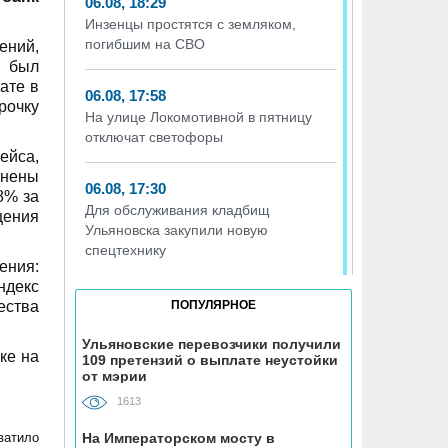
06.08, 18:29
Инзенцы простятся с земляком,
погибшим на СВО
ений,
т был
ате в
06.08, 17:58
рочку
На улице Локомотивной в пятницу
отключат светофоры
ейса,
енены
06.08, 17:30
8% за
Для обслуживания кладбищ
щения
Ульяновска закупили новую
спецтехнику
ения:
ндекс
06.08, 17:13
ества
ПОПУЛЯРНОЕ
Исследование ВТБ: ежемесячная
смена категорий кешбэка создает
Ульяновские перевозчики получили
ке на
109 претензий о выплате неустойки
волны спроса
от мэрии
1613
06.08, 17:00
В ульяновской школе №7
ватило
На Императорском мосту в