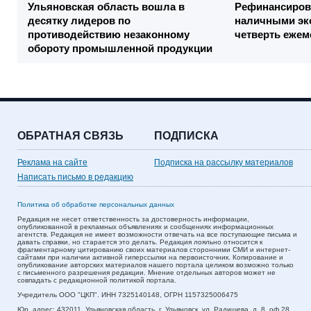
Ульяновская область вошла в
Рефинансиров
десятку лидеров по
наличными эк
противодействию незаконному
четверть ежем
обороту промышленной продукции
ОБРАТНАЯ СВЯЗЬ
ПОДПИСКА
Реклама на сайте
Подписка на рассылку материалов
Написать письмо в редакцию
Политика об обработке персональных данных
Редакция не несет ответственность за достоверность информации,
опубликованной в рекламных объявлениях и сообщениях информационных
агентств. Редакция не имеет возможности отвечать на все поступающие письма и
давать справки, но старается это делать. Редакция лояльно относится к
фрагментарному цитированию своих материалов сторонними СМИ и интернет-
сайтами при наличии активной гиперссылки на первоисточник. Копирование и
опубликование авторских материалов нашего портала целиком возможно только
с письменного разрешения редакции. Мнение отдельных авторов может не
совпадать с редакционной политикой портала.
Учредитель ООО "ЦКП". ИНН 7325140148, ОГРН 1157325006475
Юр. адрес:
432011,
Ульяновская область,
г. Ульяновск,
ул. Радищева, д. 8, оф.28