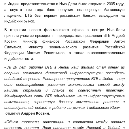
в Индии: представительство в Нью-Дели было открыто в 2005 году,
а спустя три года банк получил полноценную банковскую
лицензию. ВТБ был первым российским банком, вышедшим на
индийский рынок.
В открытии нового флагманского офиса в центре Нью-Дели
приняли участие президент – председатель правления ВТБ Андрей
Костин, министр финансов Российской Федерации
Антон
Силуанов,
министр экономического развития Российской
Федерации
Максим Решетников
, а также высокопоставленные
индийские гости.
«За 20 лет работы ВТБ в Индии наш филиал стал одним из
опорных элементов финансовой инфраструктуры российско-
индийской торговли. Расширение присутствия ВТБ в Индии – еще
одно подтверждение развития экономических связей между
нашими странами и планов по совместным проектам.
Международная сеть ВТБ объединяет наши инфраструктурные
возможности, гарантируя бизнесу комплексные решения и
индивидуальный подход в работе на рынках Глобального Юга»,
–
отметил
Андрей Костин
.
«Объем торговли, инвестиций и контактов между нашими
странами растет. Доля расчетов между Россией и Индией в