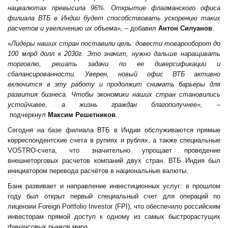
нацвалютах превысила 96%. Открытие флагманского офиса
филиала ВТБ в Индии будет способствовать ускорению таких
расчетов и увеличению их объема», –
добавил
Антон Силуанов
.
«
Лидеры наших стран поставили цель: довести товарооборот до
100 млрд долл к 2030г. Это значит, нужно дальше наращивать
торговлю, решать задачи по ее диверсификации и
сбалансированности. Уверен, новый офис ВТБ активно
включится в эту работу и продолжит снимать барьеры для
развития бизнеса. Чтобы экономики наших стран становились
устойчивее, а жизнь граждан благополучнее», –
подчеркнул
Максим Решетников
.
Сегодня на базе филиала ВТБ в Индии обслуживаются прямые
корреспондентские счета в рупиях и рублях, а также специальные
VOSTRO-счета, что значительно упрощает проведение
внешнеторговых расчетов компаний двух стран. ВТБ Индия был
инициатором перевода расчётов в национальные валюты.
Банк развивает и направление инвестиционных услуг: в прошлом
году был открыт первый специальный счет для операций по
лицензии Foreign Portfolio Investor (FPI), что обеспечило российским
инвесторам прямой доступ к одному из самых быстрорастущих
финансовых рынков мира.