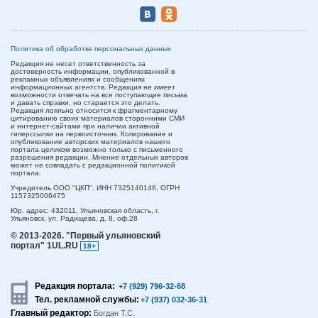
Политика об обработке персональных данных
Редакция не несет ответственность за
достоверность информации, опубликованной в
рекламных объявлениях и сообщениях
информационных агентств. Редакция не имеет
возможности отвечать на все поступающие письма
и давать справки, но старается это делать.
Редакция лояльно относится к фрагментарному
цитированию своих материалов сторонними СМИ
и интернет-сайтами при наличии активной
гиперссылки на первоисточник. Копирование и
опубликование авторских материалов нашего
портала целиком возможно только с письменного
разрешения редакции. Мнение отдельных авторов
может не совпадать с редакционной политикой
портала.
Учредитель ООО "ЦКП". ИНН 7325140148, ОГРН
1157325006475
Юр. адрес:
432011,
Ульяновская область,
г.
Ульяновск,
ул. Радищева, д. 8, оф.28
© 2013-2026.
"Первый ульяновский
портал" 1UL.RU
18+
Редакция портала:
+7 (929) 796-32-68
Тел. рекламной службы:
+7 (937) 032-36-31
Главный редактор:
Богдан Т.С.