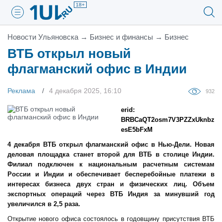
18+
Новости Ульяновска
→
Бизнес и финансы
→
Бизнес
ВТБ открыл новый
флагманский офис в Индии
Реклама
4 декабря 2025, 16:10
932
erid:
BRBCaQT2osm7V3PZZxUknbz
esE5bFxM
4 декабря ВТБ открыл флагманский офис в Нью-Дели. Новая
деловая площадка станет второй для ВТБ в столице Индии.
Филиал подключен к национальным расчетным системам
России и Индии и обеспечивает бесперебойные платежи в
интересах бизнеса двух стран и физических лиц. Объем
экспортных операций через ВТБ Индия за минувший год
увеличился в 2,5 раза.
Открытие нового офиса состоялось в годовщину присутствия ВТБ