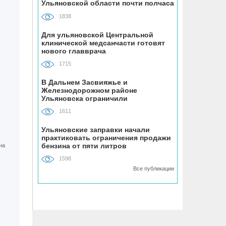
Ульяновской области почти полчаса
1838
09.08, 10:00
Для каждого четвёртого ульяновца
Для ульяновской Центральной
рождение ребёнка — главный
клинической медсанчасти готовят
нового главврача
подарок в жизни
1715
09.08, 09:14
В Дальнем Засвияжье и
Жители из аварийных домов стали
Железнодорожном районе
новосёлами
Ульяновска ограничили
водоснабжение на сутки
1611
09.08, 08:32
Ульяновские заправки начали
Ульяновцев ждёт «час пассажира»
практиковать ограничения продажи
бензина от пяти литров
1598
08.08, 15:07
Все публикации
В Госдуме предложили выдавать
корм и лежанки людям, забравшим
животных из приюта
08.08, 12:00