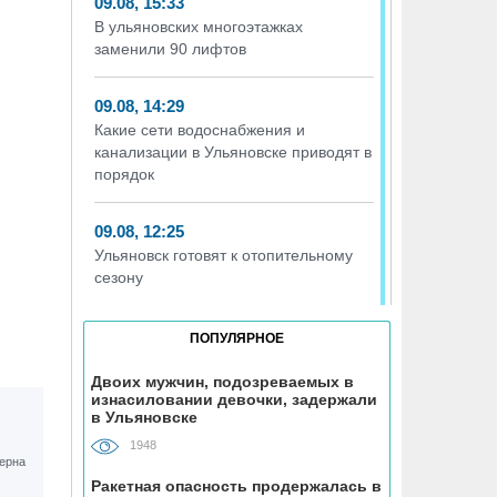
09.08, 15:33
В ульяновских многоэтажках
заменили 90 лифтов
09.08, 14:29
Какие сети водоснабжения и
канализации в Ульяновске приводят в
порядок
09.08, 12:25
Ульяновск готовят к отопительному
сезону
09.08, 11:18
ПОПУЛЯРНОЕ
В Ульяновске отремонтировали 70 из
100 дворов
Двоих мужчин, подозреваемых в
изнасиловании девочки, задержали
в Ульяновске
09.08, 10:18
1948
165 ульяновских сирот обеспечили
жильём
Ракетная опасность продержалась в