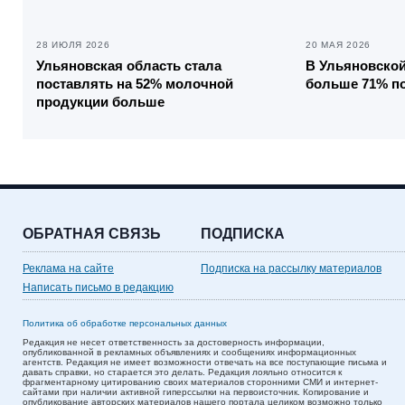
28 ИЮЛЯ 2026
20 МАЯ 2026
Ульяновская область стала
В Ульяновской
поставлять на 52% молочной
больше 71% п
продукции больше
ОБРАТНАЯ СВЯЗЬ
ПОДПИСКА
Реклама на сайте
Подписка на рассылку материалов
Написать письмо в редакцию
Политика об обработке персональных данных
Редакция не несет ответственность за достоверность информации,
опубликованной в рекламных объявлениях и сообщениях информационных
агентств. Редакция не имеет возможности отвечать на все поступающие письма и
давать справки, но старается это делать. Редакция лояльно относится к
фрагментарному цитированию своих материалов сторонними СМИ и интернет-
сайтами при наличии активной гиперссылки на первоисточник. Копирование и
опубликование авторских материалов нашего портала целиком возможно только