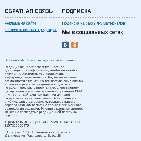
ОБРАТНАЯ СВЯЗЬ
ПОДПИСКА
Реклама на сайте
Подписка на рассылку материалов
Написать письмо в редакцию
Мы в социальных сетях
Политика об обработке персональных данных
Редакция не несет ответственность за
достоверность информации, опубликованной в
рекламных объявлениях и сообщениях
информационных агентств. Редакция не имеет
возможности отвечать на все поступающие письма
и давать справки, но старается это делать.
Редакция лояльно относится к фрагментарному
цитированию своих материалов сторонними СМИ
и интернет-сайтами при наличии активной
гиперссылки на первоисточник. Копирование и
опубликование авторских материалов нашего
портала целиком возможно только с письменного
разрешения редакции. Мнение отдельных авторов
может не совпадать с редакционной политикой
портала.
Учредитель ООО "ЦКП". ИНН 7325140148, ОГРН
1157325006475
Юр. адрес:
432011,
Ульяновская область,
г.
Ульяновск,
ул. Радищева, д. 8, оф.28