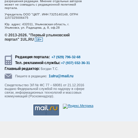
разрешения редакции. Мнение отдельных авторов
может не совпадать с редакционной политикой
портала.
Учредитель ООО "ЦКП". ИНН 7325140148, ОГРН
1157325006475
Юр. адрес:
432011,
Ульяновская область,
г.
Ульяновск,
ул. Радищева, д. 8, оф.28
© 2013-2026.
"Первый ульяновский
портал" 1UL.RU
18+
Редакция портала:
+7 (929) 796-32-68
Тел. рекламной службы:
+7 (937) 032-36-31
Главный редактор:
Богдан Т.С.
1ulru@mail.ru
Пишите в редакцию:
Свидетельство ЭЛ № ФС 77 – 68081 от 21.12.2016
выдано Федеральной службой по надзору в сфере
связи, информационных технологий и массовых
коммуникаций (Роскомнадзор).