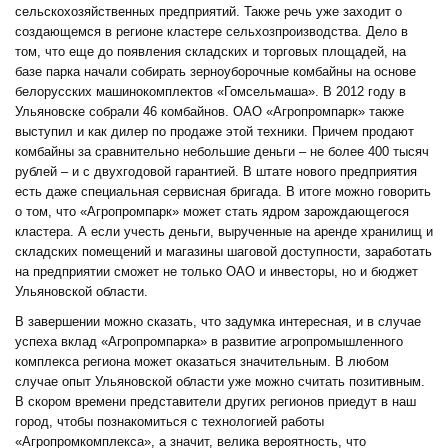
сельскохозяйственных предприятий. Также речь уже заходит о
создающемся в регионе кластере сельхозпроизводства. Дело в
том, что еще до появления складских и торговых площадей, на
базе парка начали собирать зерноуборочные комбайны на основе
белорусских машинокомплектов «Гомсельмаша». В 2012 году в
Ульяновске собрали 46 комбайнов. ОАО «Агропромпарк» также
выступил и как дилер по продаже этой техники. Причем продают
комбайны за сравнительно небольшие деньги – не более 400 тысяч
рублей – и с двухгодовой гарантией. В штате нового предприятия
есть даже специальная сервисная бригада. В итоге можно говорить
о том, что «Агропромпарк» может стать ядром зарождающегося
кластера. А если учесть деньги, вырученные на аренде хранилищ и
складских помещений и магазины шаговой доступности, заработать
на предприятии сможет не только ОАО и инвесторы, но и бюджет
Ульяновской области.
В завершении можно сказать, что задумка интересная, и в случае
успеха вклад «Агропромпарка» в развитие агропромышленного
комплекса региона может оказаться значительным. В любом
случае опыт Ульяновской области уже можно считать позитивным.
В скором времени представители других регионов приедут в наш
город, чтобы познакомиться с технологией работы
«Агропромкомплекса», а значит, велика вероятность, что