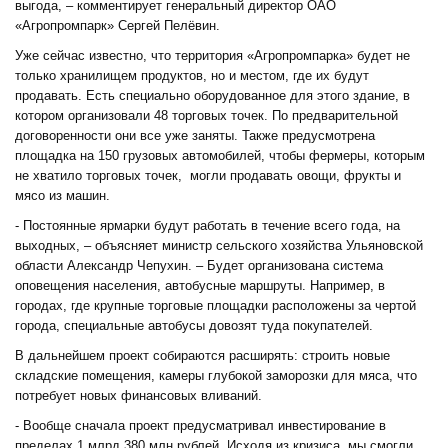
выгода, – комментирует генеральный директор ОАО
«Агропромпарк» Сергей Пелёвин.
Уже сейчас известно, что территория «Агропромпарка» будет не
только хранилищем продуктов, но и местом, где их будут
продавать. Есть специально оборудованное для этого здание, в
котором организовали 48 торговых точек. По предварительной
договоренности они все уже заняты. Также предусмотрена
площадка на 150 грузовых автомобилей, чтобы фермеры, которым
не хватило торговых точек, могли продавать овощи, фрукты и
мясо из машин.
- Постоянные ярмарки будут работать в течение всего года, на
выходных, – объясняет министр сельского хозяйства Ульяновской
области Александр Чепухин. – Будет организована система
оповещения населения, автобусные маршруты. Например, в
городах, где крупные торговые площадки расположены за чертой
города, специальные автобусы довозят туда покупателей.
В дальнейшем проект собираются расширять: строить новые
складские помещения, камеры глубокой заморозки для мяса, что
потребует новых финансовых вливаний.
- Вообще сначала проект предусматривал инвестирование в
пределах 1 млрд 380 млн рублей. Исходя из кризиса, мы смогли