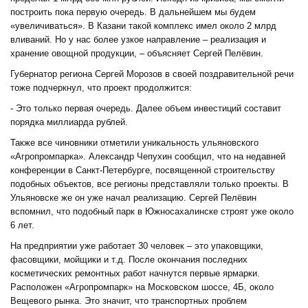
построить пока первую очередь. В дальнейшем мы будем
«увеличиваться». В Казани такой комплекс имел около 2 млрд
вливаний. Но у нас более узкое направление – реализация и
хранение овощной продукции, – объясняет Сергей Пелёвин.
Губернатор региона Сергей Морозов в своей поздравительной речи
тоже подчеркнул, что проект продолжится:
- Это только первая очередь. Далее объем инвестиций составит
порядка миллиарда рублей.
Также все чиновники отметили уникальность ульяновского
«Агропромпарка». Александр Чепухин сообщил, что на недавней
конференции в Санкт-Петербурге, посвященной строительству
подобных объектов, все регионы представляли только проекты. В
Ульяновске же он уже начал реализацию. Сергей Пелёвин
вспомнил, что подобный парк в Южносахалинске строят уже около
6 лет.
На предприятии уже работает 30 человек – это упаковщики,
фасовщики, мойщики и т.д. После окончания последних
косметических ремонтных работ начнутся первые ярмарки.
Расположен «Агропромпарк» на Московском шоссе, 4Б, около
Вещевого рынка. Это значит, что транспортных проблем