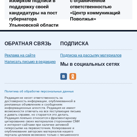
избирком подписи в
с ограниченной
поддержку своей
ответственностью
кандидатуры на пост
«Центр коммуникаций
губернатора
Поволжья»
Ульяновской области
ОБРАТНАЯ СВЯЗЬ
ПОДПИСКА
Реклама на сайте
Подписка на рассылку материалов
Написать письмо в редакцию
Мы в социальных сетях
Политика об обработке персональных данных
Редакция не несет ответственность за
достоверность информации, опубликованной в
рекламных объявлениях и сообщениях
информационных агентств. Редакция не имеет
возможности отвечать на все поступающие письма
и давать справки, но старается это делать.
Редакция лояльно относится к фрагментарному
цитированию своих материалов сторонними СМИ
и интернет-сайтами при наличии активной
гиперссылки на первоисточник. Копирование и
опубликование авторских материалов нашего
портала целиком возможно только с письменного