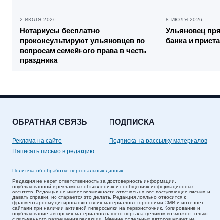
2 ИЮЛЯ 2026
8 ИЮЛЯ 2026
Нотариусы бесплатно
Ульяновец пря
проконсультируют ульяновцев по
банка и прист
вопросам семейного права в честь
праздника
ОБРАТНАЯ СВЯЗЬ
ПОДПИСКА
Реклама на сайте
Подписка на рассылку материалов
Написать письмо в редакцию
Политика об обработке персональных данных
Редакция не несет ответственность за достоверность информации,
опубликованной в рекламных объявлениях и сообщениях информационных
агентств. Редакция не имеет возможности отвечать на все поступающие письма и
давать справки, но старается это делать. Редакция лояльно относится к
фрагментарному цитированию своих материалов сторонними СМИ и интернет-
сайтами при наличии активной гиперссылки на первоисточник. Копирование и
опубликование авторских материалов нашего портала целиком возможно только
с письменного разрешения редакции. Мнение отдельных авторов может не