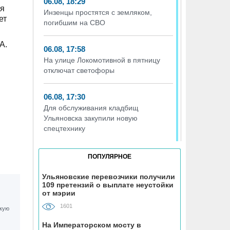
06.08, 18:29
ля
Инзенцы простятся с земляком,
ет
погибшим на СВО
A.
06.08, 17:58
На улице Локомотивной в пятницу
отключат светофоры
06.08, 17:30
Для обслуживания кладбищ
Ульяновска закупили новую
спецтехнику
06.08, 17:13
ПОПУЛЯРНОЕ
Исследование ВТБ: ежемесячная
смена категорий кешбэка создает
Ульяновские перевозчики получили
109 претензий о выплате неустойки
волны спроса
от мэрии
1601
06.08, 17:00
В ульяновской школе №7
На Императорском мосту в