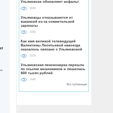
Ульяновске обновляют асфальт
устанавливают «умные» тренажёры с
QR-кодами
1599
Ульяновцы отказываются от
06.08, 16:22
вакансий из-за сомнительной
зарплаты
В Ульяновске на месяц перекрыли
участок улицы Ефремова
1556
Как имя великой телеведущей
06.08, 15:59
Валентины Леонтьевой навсегда
ют
На здании травмпункта в Ульяновске
оказалось связано с Ульяновской
областью
появилась мемориальная доска в
1539
честь Рылеева
Ульяновская пенсионерка перешла
по ссылке мошенников и лишилась
06.08, 15:29
800 тысяч рублей
Прокурор Теребунов нашёл
1445
нарушения в ульяновской колонии
Все публикации
№8
06.08, 15:17
ВТБ: объем выдачи ипотеки в России
вырос на 38%