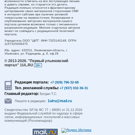
возможности отвечать на все поступающие письма
и давать справки, но старается это делать.
Редакция лояльно относится к фрагментарному
цитированию своих материалов сторонними СМИ
и интернет-сайтами при наличии активной
гиперссылки на первоисточник. Копирование и
опубликование авторских материалов нашего
портала целиком возможно только с письменного
разрешения редакции. Мнение отдельных авторов
может не совпадать с редакционной политикой
портала.
Учредитель ООО "ЦКП". ИНН 7325140148, ОГРН
1157325006475
Юр. адрес:
432011,
Ульяновская область,
г.
Ульяновск,
ул. Радищева, д. 8, оф.28
© 2013-2026.
"Первый ульяновский
портал" 1UL.RU
18+
Редакция портала:
+7 (929) 796-32-68
Тел. рекламной службы:
+7 (937) 032-36-31
Главный редактор:
Богдан Т.С.
1ulru@mail.ru
Пишите в редакцию:
Свидетельство ЭЛ № ФС 77 – 68081 от 21.12.2016
выдано Федеральной службой по надзору в сфере
связи, информационных технологий и массовых
коммуникаций (Роскомнадзор).