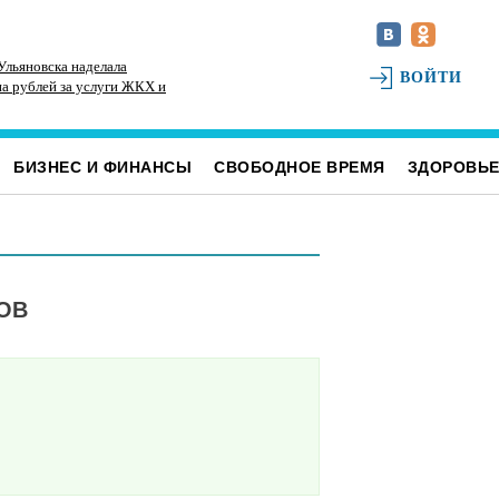
Ульяновска наделала
К реальным и срокам и крупным штрафам
Ди
ВОЙТИ
на рублей за услуги ЖКХ и
приговорили ульяновских перевозчиков,
ск
подкупивших депутата и директора ЦГБ
БИЗНЕС И ФИНАНСЫ
СВОБОДНОЕ ВРЕМЯ
ЗДОРОВЬ
ОВ