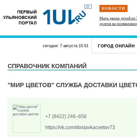
18+
НОВОСТИ
ам
Директор ульяновской топливной компании
Мать двоих детей из 
скрыл от налоговиков больше 48 млн рублей
долгов на полмиллио
Б
штрафы от ГИБДД
ГОРОД ОНЛАЙН
сегодня: 7 августа
15
:
51
СПРАВОЧНИК КОМПАНИЙ
"МИР ЦВЕТОВ" СЛУЖБА ДОСТАВКИ ЦВЕТ
+7 (8422) 246‒656
https://vk.com/dostavkacvetov73