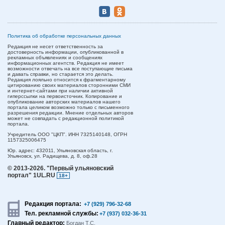
Политика об обработке персональных данных
Редакция не несет ответственность за
достоверность информации, опубликованной в
рекламных объявлениях и сообщениях
информационных агентств. Редакция не имеет
возможности отвечать на все поступающие письма
и давать справки, но старается это делать.
Редакция лояльно относится к фрагментарному
цитированию своих материалов сторонними СМИ
и интернет-сайтами при наличии активной
гиперссылки на первоисточник. Копирование и
опубликование авторских материалов нашего
портала целиком возможно только с письменного
разрешения редакции. Мнение отдельных авторов
может не совпадать с редакционной политикой
портала.
Учредитель ООО "ЦКП". ИНН 7325140148, ОГРН
1157325006475
Юр. адрес:
432011,
Ульяновская область,
г.
Ульяновск,
ул. Радищева, д. 8, оф.28
© 2013-2026.
"Первый ульяновский
портал" 1UL.RU
18+
Редакция портала:
+7 (929) 796-32-68
Тел. рекламной службы:
+7 (937) 032-36-31
Главный редактор:
Богдан Т.С.