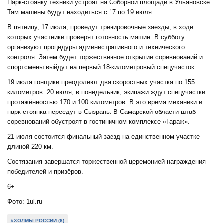
Парк-стоянку техники устроят на Соборной площади в Ульяновске.
Там машины будут находиться с 17 по 19 июля.
В пятницу, 17 июля, проведут тренировочные заезды, в ходе
которых участники проверят готовность машин. В субботу
организуют процедуры административного и технического
контроля. Затем будет торжественное открытие соревнований и
спортсмены выйдут на первый 18-километровый спецучасток.
19 июля гонщики преодолеют два скоростных участка по 155
километров. 20 июля, в понедельник, экипажи ждут спецучастки
протяжённостью 170 и 100 километров. В это время механики и
парк-стоянка переедут в Сызрань. В Самарской области штаб
соревнований обустроят в гостиничном комплексе «Гараж».
21 июля состоится финальный заезд на единственном участке
длиной 220 км.
Состязания завершатся торжественной церемонией награждения
победителей и призёров.
6+
Фото: 1ul.ru
#ХОЛМЫ РОССИИ (6)