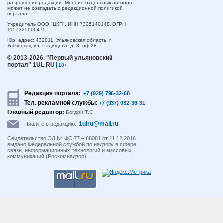
разрешения редакции. Мнение отдельных авторов
может не совпадать с редакционной политикой
портала.
Учредитель ООО "ЦКП". ИНН 7325140148, ОГРН
1157325006475
Юр. адрес:
432011,
Ульяновская область,
г.
Ульяновск,
ул. Радищева, д. 8, оф.28
© 2013-2026.
"Первый ульяновский
портал" 1UL.RU
18+
Редакция портала:
+7 (929) 796-32-68
Тел. рекламной службы:
+7 (937) 032-36-31
Главный редактор:
Богдан Т.С.
1ulru@mail.ru
Пишите в редакцию:
Свидетельство ЭЛ № ФС 77 – 68081 от 21.12.2016
выдано Федеральной службой по надзору в сфере
связи, информационных технологий и массовых
коммуникаций (Роскомнадзор).