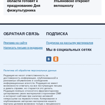
области готовят к
Ульяновске откроют
празднованию Дня
велошколу
физкультурника
ОБРАТНАЯ СВЯЗЬ
ПОДПИСКА
Реклама на сайте
Подписка на рассылку материалов
Написать письмо в редакцию
Мы в социальных сетях
Политика об обработке персональных данных
Редакция не несет ответственность за
достоверность информации, опубликованной в
рекламных объявлениях и сообщениях
информационных агентств. Редакция не имеет
возможности отвечать на все поступающие письма
и давать справки, но старается это делать.
Редакция лояльно относится к фрагментарному
цитированию своих материалов сторонними СМИ
и интернет-сайтами при наличии активной
гиперссылки на первоисточник. Копирование и
опубликование авторских материалов нашего
портала целиком возможно только с письменного