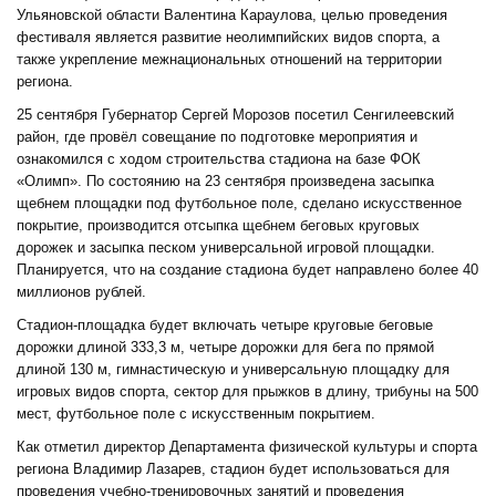
Ульяновской области Валентина Караулова, целью проведения
фестиваля является развитие неолимпийских видов спорта, а
также укрепление межнациональных отношений на территории
региона.
25 сентября Губернатор Сергей Морозов посетил Сенгилеевский
район, где провёл совещание по подготовке мероприятия и
ознакомился с ходом строительства стадиона на базе ФОК
«Олимп». По состоянию на 23 сентября произведена засыпка
щебнем площадки под футбольное поле, сделано искусственное
покрытие, производится отсыпка щебнем беговых круговых
дорожек и засыпка песком универсальной игровой площадки.
Планируется, что на создание стадиона будет направлено более 40
миллионов рублей.
Стадион-площадка будет включать четыре круговые беговые
дорожки длиной 333,3 м, четыре дорожки для бега по прямой
длиной 130 м, гимнастическую и универсальную площадку для
игровых видов спорта, сектор для прыжков в длину, трибуны на 500
мест, футбольное поле с искусственным покрытием.
Как отметил директор Департамента физической культуры и спорта
региона Владимир Лазарев, стадион будет использоваться для
проведения учебно-тренировочных занятий и проведения