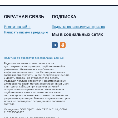
ОБРАТНАЯ СВЯЗЬ
ПОДПИСКА
Реклама на сайте
Подписка на рассылку материалов
Написать письмо в редакцию
Мы в социальных сетях
Политика об обработке персональных данных
Редакция не несет ответственность за
достоверность информации, опубликованной в
рекламных объявлениях и сообщениях
информационных агентств. Редакция не имеет
возможности отвечать на все поступающие письма
и давать справки, но старается это делать.
Редакция лояльно относится к фрагментарному
цитированию своих материалов сторонними СМИ
и интернет-сайтами при наличии активной
гиперссылки на первоисточник. Копирование и
опубликование авторских материалов нашего
портала целиком возможно только с письменного
разрешения редакции. Мнение отдельных авторов
может не совпадать с редакционной политикой
портала.
Учредитель ООО "ЦКП". ИНН 7325140148, ОГРН
1157325006475
Юр. адрес:
432011,
Ульяновская область,
г.