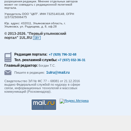
разрешения редакции. Мнение отдельных авторов
может не совпадать с редакционной политикой
портала.
Учредитель ООО "ЦКП". ИНН 7325140148, ОГРН
1157325006475
Юр. адрес:
432011,
Ульяновская область,
г.
Ульяновск,
ул. Радищева, д. 8, оф.28
© 2013-2026.
"Первый ульяновский
портал" 1UL.RU
18+
Редакция портала:
+7 (929) 796-32-68
Тел. рекламной службы:
+7 (937) 032-36-31
Главный редактор:
Богдан Т.С.
1ulru@mail.ru
Пишите в редакцию:
Свидетельство ЭЛ № ФС 77 – 68081 от 21.12.2016
выдано Федеральной службой по надзору в сфере
связи, информационных технологий и массовых
коммуникаций (Роскомнадзор).