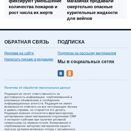
фиксируют уменьшение
магазинах продавали
количества пожаров и
смертельно опасные
рост числа их жертв
курительные жидкости
для вейпов
ОБРАТНАЯ СВЯЗЬ
ПОДПИСКА
Реклама на сайте
Подписка на рассылку материалов
Написать письмо в редакцию
Мы в социальных сетях
Политика об обработке персональных данных
Редакция не несет ответственность за
достоверность информации, опубликованной в
рекламных объявлениях и сообщениях
информационных агентств. Редакция не имеет
возможности отвечать на все поступающие письма
и давать справки, но старается это делать.
Редакция лояльно относится к фрагментарному
цитированию своих материалов сторонними СМИ
и интернет-сайтами при наличии активной
гиперссылки на первоисточник. Копирование и
опубликование авторских материалов нашего
портала целиком возможно только с письменного