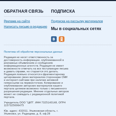
ОБРАТНАЯ СВЯЗЬ
ПОДПИСКА
Реклама на сайте
Подписка на рассылку материалов
Написать письмо в редакцию
Мы в социальных сетях
Политика об обработке персональных данных
Редакция не несет ответственность за
достоверность информации, опубликованной в
рекламных объявлениях и сообщениях
информационных агентств. Редакция не имеет
возможности отвечать на все поступающие письма
и давать справки, но старается это делать.
Редакция лояльно относится к фрагментарному
цитированию своих материалов сторонними СМИ
и интернет-сайтами при наличии активной
гиперссылки на первоисточник. Копирование и
опубликование авторских материалов нашего
портала целиком возможно только с письменного
разрешения редакции. Мнение отдельных авторов
может не совпадать с редакционной политикой
портала.
Учредитель ООО "ЦКП". ИНН 7325140148, ОГРН
1157325006475
Юр. адрес:
432011,
Ульяновская область,
г.
Ульяновск,
ул. Радищева, д. 8, оф.28