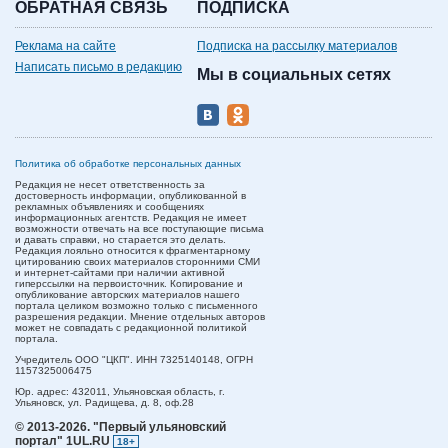
ОБРАТНАЯ СВЯЗЬ
ПОДПИСКА
Реклама на сайте
Подписка на рассылку материалов
Написать письмо в редакцию
Мы в социальных сетях
Политика об обработке персональных данных
Редакция не несет ответственность за
достоверность информации, опубликованной в
рекламных объявлениях и сообщениях
информационных агентств. Редакция не имеет
возможности отвечать на все поступающие письма
и давать справки, но старается это делать.
Редакция лояльно относится к фрагментарному
цитированию своих материалов сторонними СМИ
и интернет-сайтами при наличии активной
гиперссылки на первоисточник. Копирование и
опубликование авторских материалов нашего
портала целиком возможно только с письменного
разрешения редакции. Мнение отдельных авторов
может не совпадать с редакционной политикой
портала.
Учредитель ООО "ЦКП". ИНН 7325140148, ОГРН
1157325006475
Юр. адрес:
432011,
Ульяновская область,
г.
Ульяновск,
ул. Радищева, д. 8, оф.28
© 2013-2026.
"Первый ульяновский
портал" 1UL.RU
18+