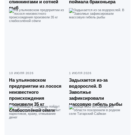
спиннингами и сотней
поймала браконьера
рыб
10 ИЮЛЯ 2026
1 ИЮЛЯ 2026
На ульяновском
Задыхается из-за
предприятии из лосося
водорослей. В
неизвестного
Заволжье
происхождения
зафиксировали
произвели 35 кг
массовую гибель рыбы
слабосолёной сёмги