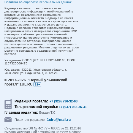
Политика об обработке персональных данных
Редакция не несет ответственность за
достоверность информации, опубликованной в
рекламных объявлениях и сообщениях
информационных агентств. Редакция не имеет
возможности отвечать на все поступающие письма
и давать справки, но старается это делать.
Редакция лояльно относится к фрагментарному
цитированию своих материалов сторонними СМИ
и интернет-сайтами при наличии активной
гиперссылки на первоисточник. Копирование и
опубликование авторских материалов нашего
портала целиком возможно только с письменного
разрешения редакции. Мнение отдельных авторов
может не совпадать с редакционной политикой
портала.
Учредитель ООО "ЦКП". ИНН 7325140148, ОГРН
1157325006475
Юр. адрес:
432011,
Ульяновская область,
г.
Ульяновск,
ул. Радищева, д. 8, оф.28
© 2013-2026.
"Первый ульяновский
портал" 1UL.RU
18+
Редакция портала:
+7 (929) 796-32-68
Тел. рекламной службы:
+7 (937) 032-36-31
Главный редактор:
Богдан Т.С.
1ulru@mail.ru
Пишите в редакцию:
Свидетельство ЭЛ № ФС 77 – 68081 от 21.12.2016
выдано Федеральной службой по надзору в сфере